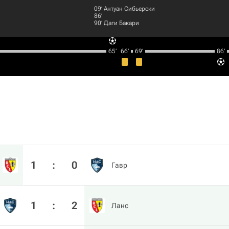
09‎’‎
Антуан Сибьерски
86‎’‎
90‎’‎
Даги Бакари
65‎’‎
66‎’‎
69‎’‎
86‎’‎
1
:
0
Гавр
1
:
2
Ланс