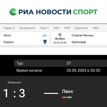
Серия А
Бундеслига
Лига 1
КХЛ
НХЛ
Евролига
НБА
Зенит
Спартак Москва
Футбол
Родина
Краснодар
09.08 20:00
Тур:
37
Время начала:
20.05.2003 в 20:30
Завершен
1
:
3
Ланс