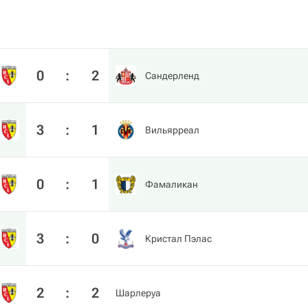
0
:
2
Сандерленд
3
:
1
Вильярреал
0
:
1
Фамаликан
3
:
0
Кристал Пэлас
2
:
2
Шарлеруа