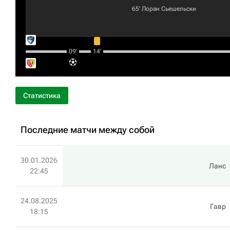
65‎’‎
Лоран Сьешельски
09‎’‎
14‎’‎
Статистика
Последние матчи между собой
30.01.2026
Ланс
22:45
24.08.2025
Гавр
18:15