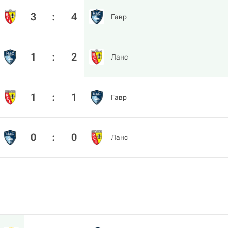
3
:
4
Гавр
1
:
2
Ланс
1
:
1
Гавр
0
:
0
Ланс