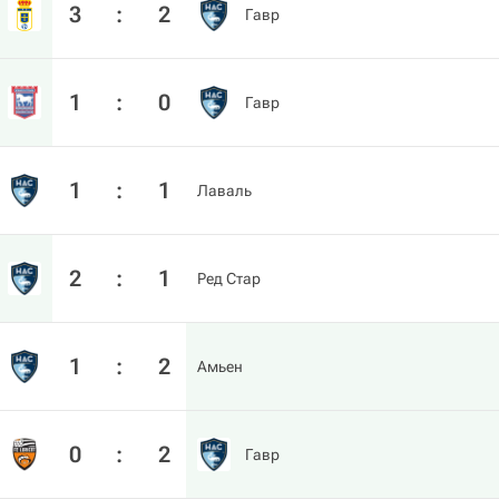
3
:
2
Гавр
1
:
0
Гавр
1
:
1
Лаваль
2
:
1
Ред Стар
1
:
2
Амьен
0
:
2
Гавр