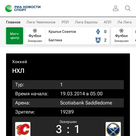
Главное
Лига Чемпионов
РПЛ
Лига Европы
АПЛ
Ла Лига
0
Крылья Советов
Матч-
Футбол
Футбол
центр
2
Балтика
Завершен
Завершен
Хоккей
НХЛ
Тур:
1
Время начала:
19.03.2014 в 05:00
Арена:
Scotiabank Saddledome
Зрители:
19289
Завершен
3
:
1