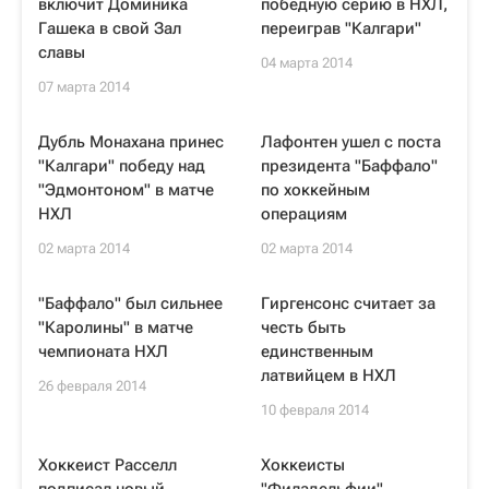
включит Доминика
победную серию в НХЛ,
Гашека в свой Зал
переиграв "Калгари"
славы
04 марта 2014
07 марта 2014
Дубль Монахана принес
Лафонтен ушел с поста
"Калгари" победу над
президента "Баффало"
"Эдмонтоном" в матче
по хоккейным
НХЛ
операциям
02 марта 2014
02 марта 2014
"Баффало" был сильнее
Гиргенсонс считает за
"Каролины" в матче
честь быть
чемпионата НХЛ
единственным
латвийцем в НХЛ
26 февраля 2014
10 февраля 2014
Хоккеист Расселл
Хоккеисты