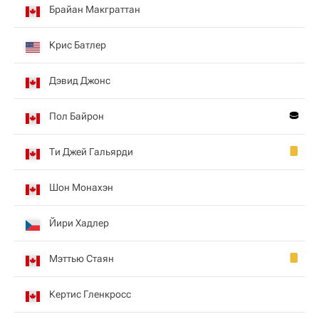
Брайан Макграттан
Крис Батлер
Дэвид Джонс
Пол Байрон
Ти Джей Гальярди
Шон Монахэн
Йири Хадлер
Мэттью Стаян
Кертис Гленкросс