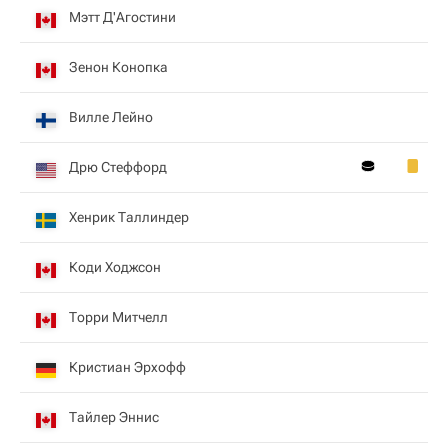
Мэтт Д'Агостини
Зенон Конопка
Вилле Лейно
Дрю Стеффорд
Хенрик Таллиндер
Коди Ходжсон
Торри Митчелл
Кристиан Эрхофф
Тайлер Эннис