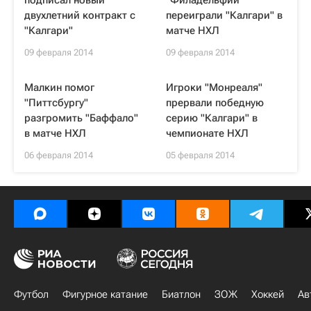
подписал новый
"Филадельфии"
двухлетний контракт с
переиграли "Калгари" в
"Калгари"
матче НХЛ
09 февраля 2014
09 февраля 2014
Малкин помог
Игроки "Монреаля"
"Питтсбургу"
прервали победную
разгромить "Баффало"
серию "Калгари" в
в матче НХЛ
чемпионате НХЛ
06 февраля 2014
05 февраля 2014
Футбол
Фигурное катание
Биатлон
ЗОЖ
Хоккей
Ав