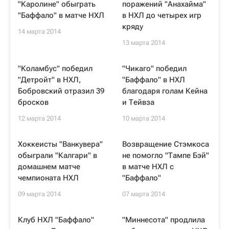
"Каролине" обыграть
поражений "Анахайма"
"Баффало" в матче НХЛ
в НХЛ до четырех игр
кряду
14 марта 2014
13 марта 2014
"Коламбус" победил
"Чикаго" победил
"Детройт" в НХЛ,
"Баффало" в НХЛ
Бобровский отразил 39
благодаря голам Кейна
бросков
и Тейвза
12 марта 2014
10 марта 2014
Хоккеисты "Ванкувера"
Возвращение Стэмкоса
обыграли "Калгари" в
не помогло "Тампе Бэй"
домашнем матче
в матче НХЛ с
чемпионата НХЛ
"Баффало"
09 марта 2014
07 марта 2014
Клуб НХЛ "Баффало"
"Миннесота" продлила