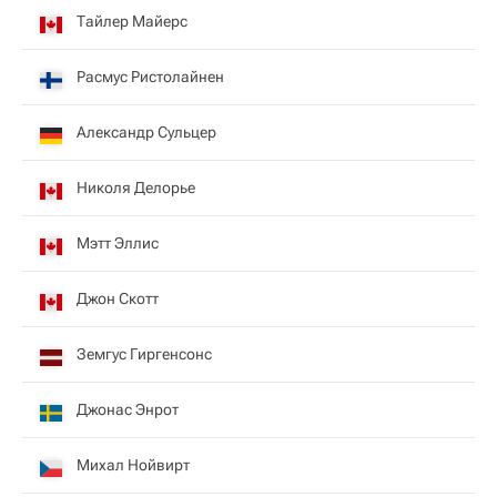
Тайлер Майерс
Расмус Ристолайнен
Александр Сульцер
Николя Делорье
Мэтт Эллис
Джон Скотт
Земгус Гиргенсонс
Джонас Энрот
Михал Нойвирт