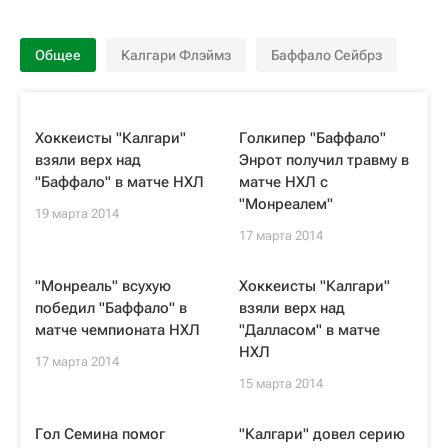
Общее
Калгари Флэймз
Баффало Сейбрз
Хоккеисты "Калгари"
Голкипер "Баффало"
взяли верх над
Энрот получил травму в
"Баффало" в матче НХЛ
матче НХЛ с
"Монреалем"
19 марта 2014
17 марта 2014
"Монреаль" всухую
Хоккеисты "Калгари"
победил "Баффало" в
взяли верх над
матче чемпионата НХЛ
"Далласом" в матче
НХЛ
17 марта 2014
15 марта 2014
Гол Семина помог
"Калгари" довел серию