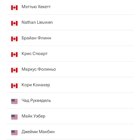
Мэттью Хекетт
Nathan Lieuwen
Брайан Флинн
Крис Стюарт
Маркус Фолиньо
Кори Конахер
Чад Рухведель
Майк Уэбер
Джейми Макбин