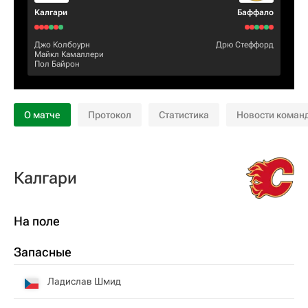
Калгари
Баффало
Джо Колбоурн
Дрю Стеффорд
Майкл Камаллери
Пол Байрон
О матче
Протокол
Статистика
Новости коман
Калгари
На поле
Запасные
Ладислав Шмид