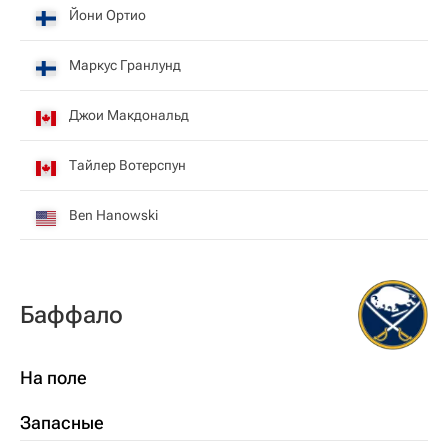
Йони Ортио
Маркус Гранлунд
Джои Макдональд
Тайлер Вотерспун
Ben Hanowski
Баффало
На поле
Запасные