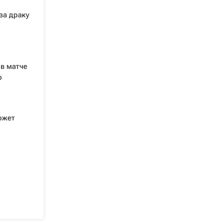
за драку
в матче
р
ожет