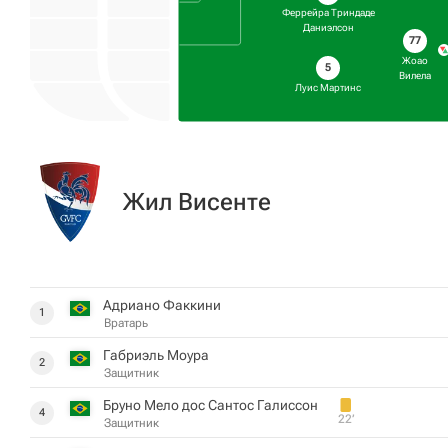
Феррейра Триндаде
Даниэлсон
77
Жоао
5
Вилела
Луис Мартинс
Жил Висенте
Адриано Факкини
1
Вратарь
Габриэль Моура
2
Защитник
Бруно Мело дос Сантос Галиссон
4
22‎’‎
Защитник