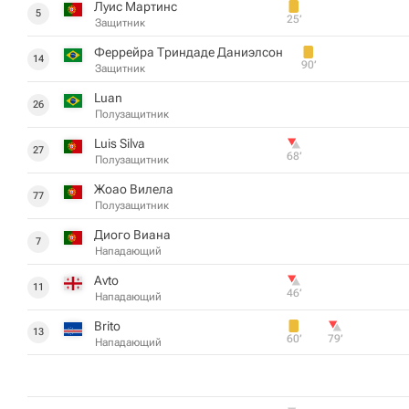
Луис Мартинс
5
25‎’‎
Защитник
Феррейра Триндаде Даниэлсон
14
90‎’‎
Защитник
Luan
26
Полузащитник
Luis Silva
27
68‎’‎
Полузащитник
Жоао Вилела
77
Полузащитник
Диого Виана
7
Нападающий
Avto
11
46‎’‎
Нападающий
Brito
13
60‎’‎
79‎’‎
Нападающий