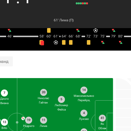
61‎’‎
Лима
(П)
46‎’‎
58‎’‎
60‎’‎
61‎’‎
64‎’‎
66‎’‎
68‎’‎
72‎’‎
73‎’‎
75‎’‎
79‎’‎
80‎’‎
манд
14
20
7
Максимильяно
Николас
Диого
5
Перейра,
Гайтан
Виана
Любомир
Фейса
4
41
Луизао
11
19
13
Ян
Лима
Родриго
Brito
Облак