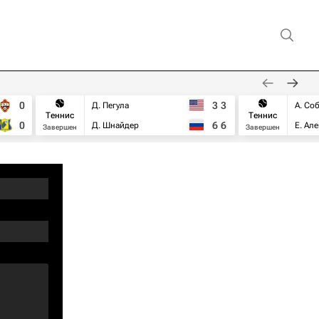
0
3
3
Д. Пегула
А. Со
Теннис
Теннис
0
6
6
Д. Шнайдер
Е. Ал
Завершен
Завершен