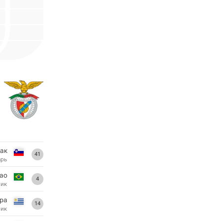
ак
41
арь
ао
4
ник
а,
14
ник