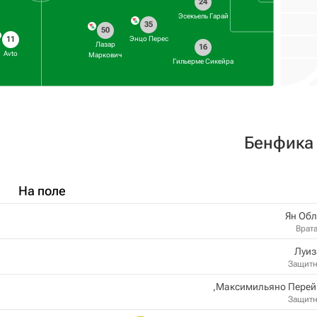
24
Эсекьель Гарай
35
50
Энцо Перес
11
Лазар
16
Avto
Маркович
Гильерме Сикейра
Бенфика
На поле
Ян Обл
Врат
Луиз
Защит
Максимильяно Перейр
Защит