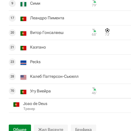
Сими
9
79‎’‎
Леандро Пимента
17
Витор Гонсалвеш
20
68‎’‎
73‎’‎
Каэтано
21
Pecks
23
Калеб Паттерсон-Сьюелл
28
Угу Виейра
70
46‎’‎
Joao de Deus
Тренер
Общее
Жил Висенте
Бенфика