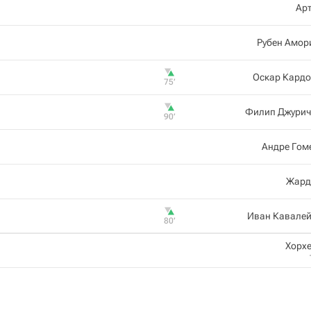
Ар
Рубен Амор
Оскар Кардо
75‎’‎
Филип Джурич
90‎’‎
Андре Гом
Жард
Иван Кавалей
80‎’‎
Хорхе