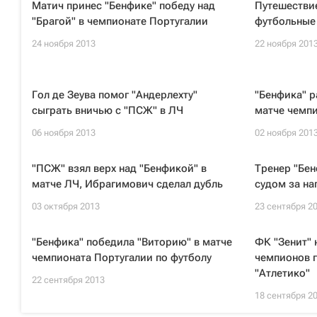
Матич принес "Бенфике" победу над
Путешествие
"Брагой" в чемпионате Португалии
футбольные
24 ноября 2013
22 ноября 201
Гол де Зеува помог "Андерлехту"
"Бенфика" р
сыграть вничью с "ПСЖ" в ЛЧ
матче чемп
06 ноября 2013
02 ноября 201
"ПСЖ" взял верх над "Бенфикой" в
Тренер "Бен
матче ЛЧ, Ибрагимович сделал дубль
судом за на
03 октября 2013
23 сентября 2
"Бенфика" победила "Виторию" в матче
ФК "Зенит" 
чемпионата Португалии по футболу
чемпионов 
"Атлетико"
22 сентября 2013
18 сентября 2