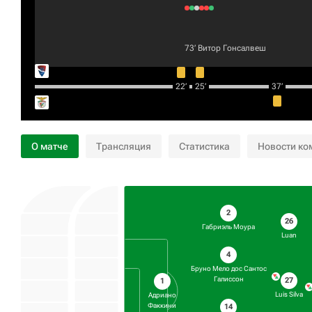
73‎’‎
Витор Гонсалвеш
22‎’‎
25‎’‎
37‎’‎
О матче
Трансляция
Статистика
Новости ко
2
26
Габриэль Моура
Luan
4
Бруно Мело дос Сантос
Галиссон
27
1
Luis Silva
Адриано
Факкини
14