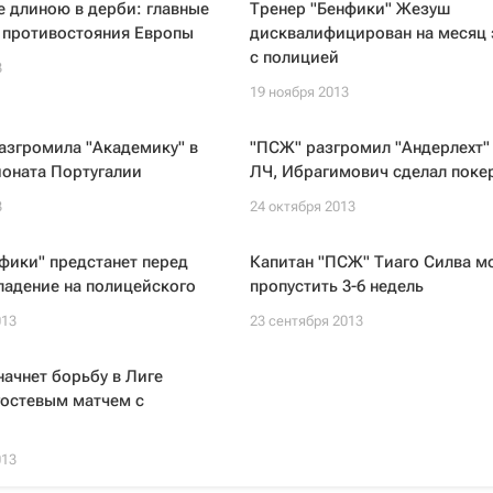
 длиною в дерби: главные
Тренер "Бенфики" Жезуш
 противостояния Европы
дисквалифицирован на месяц 
с полицией
3
19 ноября 2013
азгромила "Академику" в
"ПСЖ" разгромил "Андерлехт" 
ионата Португалии
ЛЧ, Ибрагимович сделал поке
3
24 октября 2013
фики" предстанет перед
Капитан "ПСЖ" Тиаго Силва м
падение на полицейского
пропустить 3-6 недель
013
23 сентября 2013
начнет борьбу в Лиге
гостевым матчем с
013