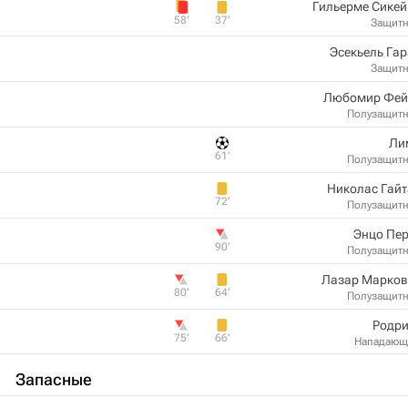
Гильерме Сикей
58‎’‎
37‎’‎
Защит
Эсекьель Га
Защит
Любомир Фей
Полузащит
Ли
61‎’‎
Полузащит
Николас Гай
72‎’‎
Полузащит
Энцо Пер
90‎’‎
Полузащит
Лазар Марков
80‎’‎
64‎’‎
Полузащит
Родри
75‎’‎
66‎’‎
Нападающ
Запасные