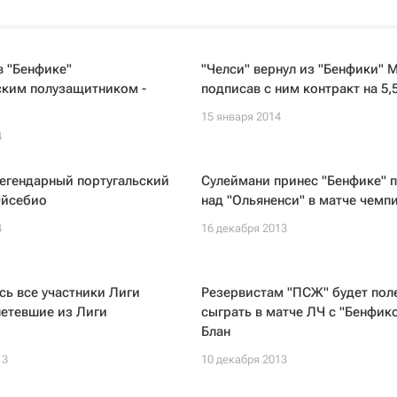
в "Бенфике"
"Челси" вернул из "Бенфики" М
ским полузащитником -
подписав с ним контракт на 5,5
15 января 2014
4
егендарный португальский
Сулеймани принес "Бенфике" 
Эйсебио
над "Ольяненси" в матче чемп
4
16 декабря 2013
ь все участники Лиги
Резервистам "ПСЖ" будет пол
летевшие из Лиги
сыграть в матче ЛЧ с "Бенфико
Блан
13
10 декабря 2013