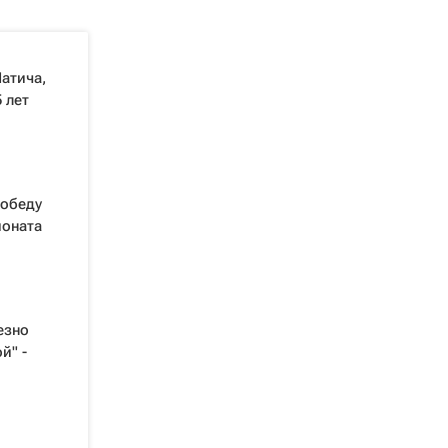
атича,
 лет
победу
ионата
езно
й" -