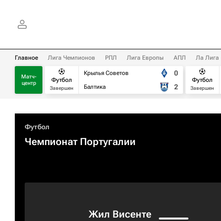
Главное
Лига Чемпионов
РПЛ
Лига Европы
АПЛ
Ла Лига
0
Крылья Советов
Матч-
Футбол
Футбол
центр
2
Балтика
Завершен
Завершен
Футбол
Чемпионат Португалии
Жил Висенте