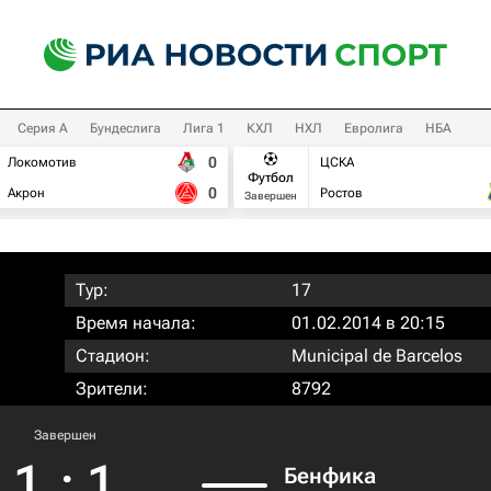
Серия А
Бундеслига
Лига 1
КХЛ
НХЛ
Евролига
НБА
0
Локомотив
ЦСКА
Футбол
0
Акрон
Ростов
Завершен
Тур:
17
Время начала:
01.02.2014 в 20:15
Стадион:
Municipal de Barcelos
Зрители:
8792
Завершен
1
:
1
Бенфика