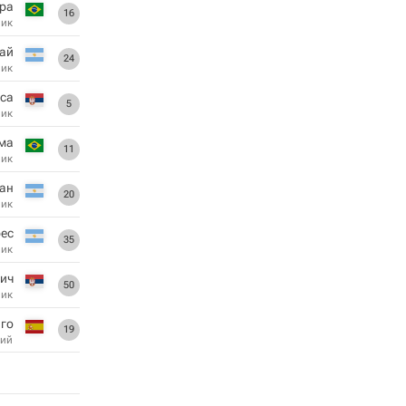
ра
16
ник
рай
24
ник
са
5
ник
ма
11
ник
тан
20
ник
ес
35
ник
ич
50
ник
го
19
ий