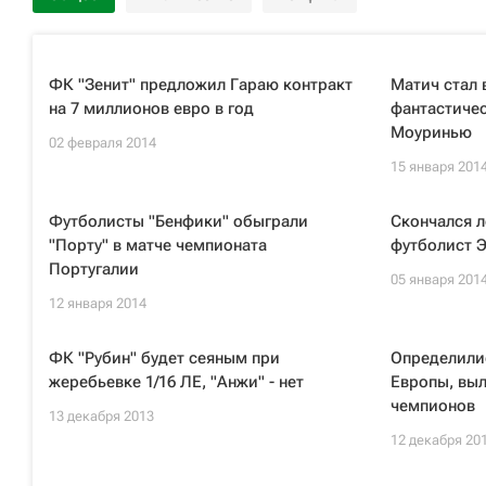
ФК "Зенит" предложил Гараю контракт
Матич стал 
на 7 миллионов евро в год
фантастиче
Моуринью
02 февраля 2014
15 января 201
Футболисты "Бенфики" обыграли
Скончался л
"Порту" в матче чемпионата
футболист 
Португалии
05 января 201
12 января 2014
ФК "Рубин" будет сеяным при
Определилис
жеребьевке 1/16 ЛЕ, "Анжи" - нет
Европы, вы
чемпионов
13 декабря 2013
12 декабря 20