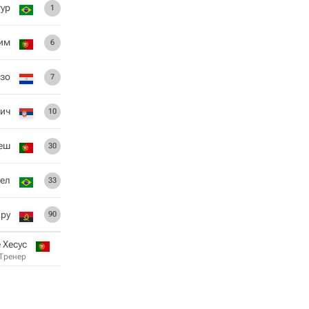
тур
1
им
6
зо
7
ич
10
еш
30
ел
33
ру
90
 Хесус
Тренер