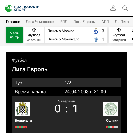
Главное
Лига Чемпионов
РПЛ
Лига Европы
АПЛ
Ла Лига
3
Динамо Москва
Матч-
Футбол
Футбол
центр
1
Динамо Махачкала
Завершен
Завершен
Футбол
Лига Европы
Тур:
1/2
Время начала:
24.04.2003 в 21:00
Завершен
0
:
1
Боавишта
Селтик