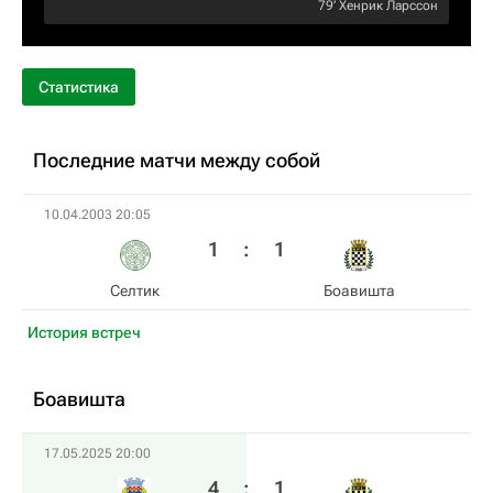
79‎’‎
Хенрик Ларссон
Статистика
Последние матчи между собой
10.04.2003 20:05
1
:
1
Селтик
Боавишта
История встреч
Боавишта
17.05.2025 20:00
4
:
1