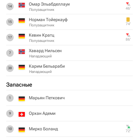
Омар Эльабделлауи
14
46‎’‎
Полузащитник
Норман Тойеркауф
15
74‎’‎
Полузащитник
Кевин Кратц
17
86‎’‎
Полузащитник
Хавард Нильсен
7
Нападающий
Карим Бельараби
38
Нападающий
Запасные
Марьян Петкович
1
Орхан Адеми
9
Мирко Боланд
10
72‎’‎