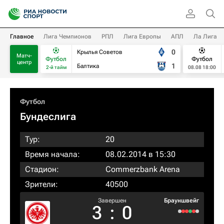
Главное
Лига Чемпионов
РПЛ
Лига Европы
АПЛ
Ла Лига
0
Крылья Советов
Матч-
Футбол
Футбол
центр
1
Балтика
2-й тайм
08.08 18:00
Футбол
Бундеслига
Тур:
20
Время начала:
08.02.2014 в 15:30
Стадион:
Commerzbank Arena
Зрители:
40500
Завершен
Брауншвейг
3
:
0