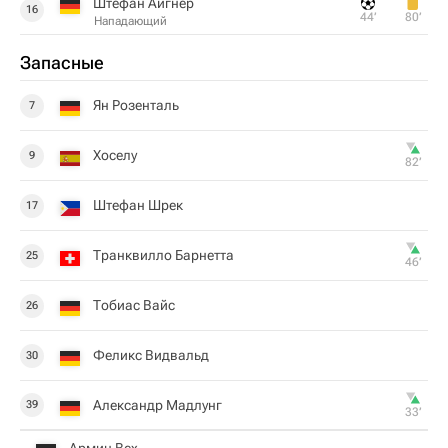
Штефан Айгнер
16
44‎’‎
80‎’‎
Нападающий
Запасные
Ян Розенталь
7
Хоселу
9
82‎’‎
Штефан Шрек
17
Транквилло Барнетта
25
46‎’‎
Тобиас Вайс
26
Феликс Видвальд
30
Александр Мадлунг
39
33‎’‎
Армин Вех