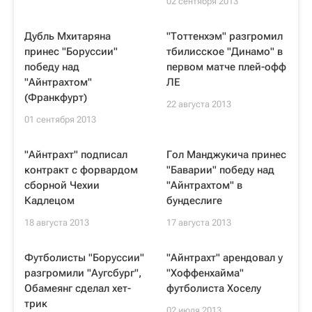
02 сентября 2013
Дубль Мхитаряна
"Тоттенхэм" разгромил
принес "Боруссии"
тбилисское "Динамо" в
победу над
первом матче плей-офф
"Айнтрахтом"
ЛЕ
(Франкфурт)
22 августа 2013
01 сентября 2013
"Айнтрахт" подписал
Гол Манджукича принес
контракт с форвардом
"Баварии" победу над
сборной Чехии
"Айнтрахтом" в
Кадлецом
бундеслиге
18 августа 2013
17 августа 2013
Футболисты "Боруссии"
"Айнтрахт" арендовал у
разгромили "Аугсбург",
"Хоффенхайма"
Обамеянг сделал хет-
футболиста Хоселу
трик
02 июля 2013