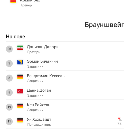
Тренер
Брауншвейг
На поле
Даниэль Давари
26
Вратарь
Эрмин Бичакчич
3
Защитник
Бенджамин Кессель
5
Защитник
Дениз Доган
8
Защитник
Кен Райхель
19
Защитник
Ян Хохшайдт
11
72‎’‎
Полузащитник