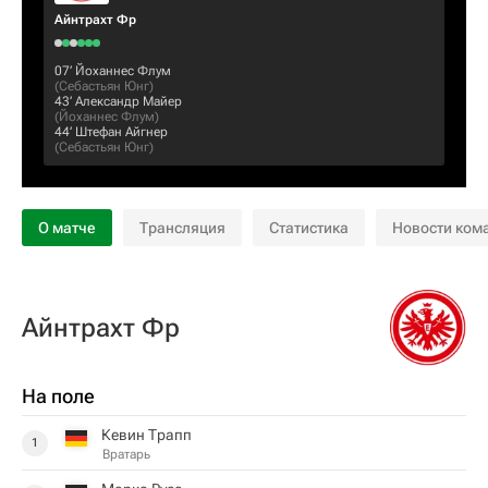
Айнтрахт Фр
07‎’‎
Йоханнес Флум
(
Себастьян Юнг
)
43‎’‎
Александр Майер
(
Йоханнес Флум
)
44‎’‎
Штефан Айгнер
(
Себастьян Юнг
)
О матче
Трансляция
Статистика
Новости ком
Айнтрахт Фр
На поле
Кевин Трапп
1
Вратарь