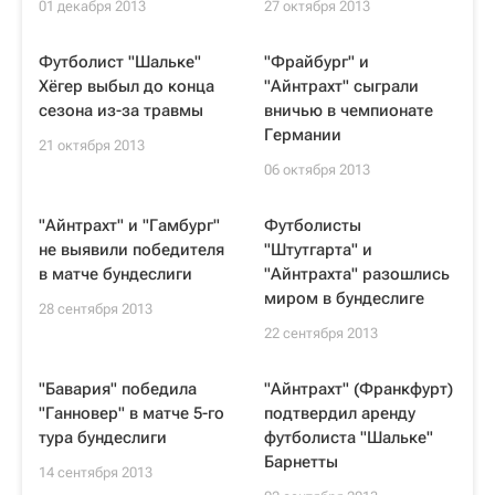
01 декабря 2013
27 октября 2013
Футболист "Шальке"
"Фрайбург" и
Хёгер выбыл до конца
"Айнтрахт" сыграли
сезона из-за травмы
вничью в чемпионате
Германии
21 октября 2013
06 октября 2013
"Айнтрахт" и "Гамбург"
Футболисты
не выявили победителя
"Штутгарта" и
в матче бундеслиги
"Айнтрахта" разошлись
миром в бундеслиге
28 сентября 2013
22 сентября 2013
"Бавария" победила
"Айнтрахт" (Франкфурт)
"Ганновер" в матче 5-го
подтвердил аренду
тура бундеслиги
футболиста "Шальке"
Барнетты
14 сентября 2013