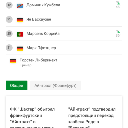
Доминик Кумбела
12
46‎’‎
Ян Васхаузен
21
Марсель Коррейа
25
86‎’‎
Марк Пфитцнер
31
Торстен Либеркнехт
Тренер
Общее
Айнтрахт (Франкфурт)
ФК "Шахтер" обыграл
"Айнтрахт" подтвердил
франкфуртский
предстоящий переход
"Айнтрахт" в
хавбека Роде в