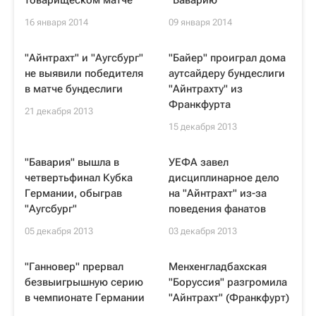
товарищеском матче
"Баварию"
16 января 2014
09 января 2014
"Айнтрахт" и "Аугсбург"
"Байер" проиграл дома
не выявили победителя
аутсайдеру бундеслиги
в матче бундеслиги
"Айнтрахту" из
Франкфурта
21 декабря 2013
15 декабря 2013
"Бавария" вышла в
УЕФА завел
четвертьфинал Кубка
дисциплинарное дело
Германии, обыграв
на "Айнтрахт" из-за
"Аугсбург"
поведения фанатов
05 декабря 2013
03 декабря 2013
"Ганновер" прервал
Менхенгладбахская
безвыигрышную серию
"Боруссия" разгромила
в чемпионате Германии
"Айнтрахт" (Франкфурт)