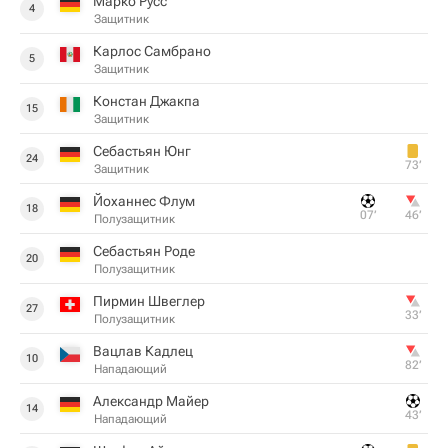
Марко Русс
4
Защитник
Карлос Самбрано
5
Защитник
Констан Джакпа
15
Защитник
Себастьян Юнг
24
73‎’‎
Защитник
Йоханнес Флум
18
07‎’‎
46‎’‎
Полузащитник
Себастьян Роде
20
Полузащитник
Пирмин Швеглер
27
33‎’‎
Полузащитник
Вацлав Кадлец
10
82‎’‎
Нападающий
Александр Майер
14
43‎’‎
Нападающий