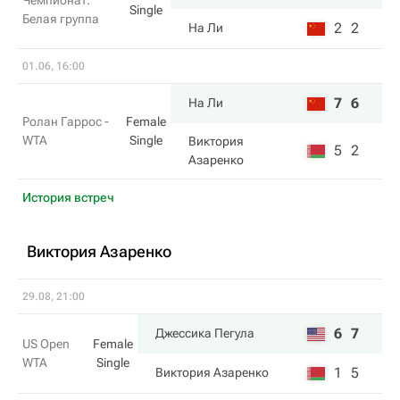
Чемпионат.
Single
Белая группа
2
2
На Ли
01.06, 16:00
7
6
На Ли
Ролан Гаррос -
Female
WTA
Single
Виктория
5
2
Азаренко
История встреч
Виктория Азаренко
29.08, 21:00
6
7
Джессика Пегула
US Open
Female
WTA
Single
1
5
Виктория Азаренко