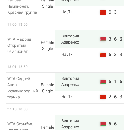
Paribas
Female
Чемпионат.
Single
6
3
На Ли
Красная группа
11.05, 13:05
Виктория
3
6
6
WTA Мадрид.
Азаренко
Female
Открытый
Single
чемпионат
6
3
3
На Ли
13.01, 12:30
Виктория
WTA Сидней.
6
1
6
Азаренко
Апиа
Female
международный
Single
2
6
3
На Ли
турнир
27.10, 18:00
Виктория
6
6
WTA Стамбул.
Азаренко
Female