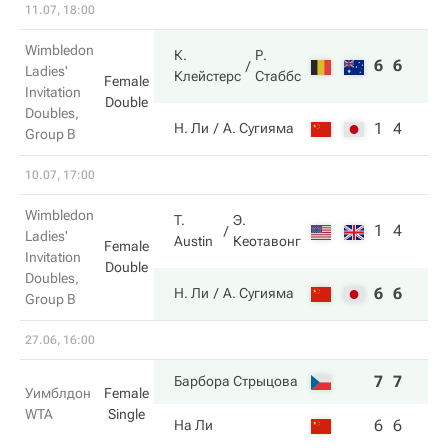
11.07, 18:00
Wimbledon
К.
Р.
6
6
Ladies'
Клейстерс
Стаббс
Female
Invitation
Double
Doubles,
1
4
Н. Ли
А. Сугияма
Group B
10.07, 17:00
Wimbledon
T.
Э.
1
4
Ladies'
Austin
Кеотавонг
Female
Invitation
Double
Doubles,
6
6
Н. Ли
А. Сугияма
Group B
27.06, 16:00
7
7
Барбора Стрыцова
Уимблдон
Female
WTA
Single
6
6
На Ли