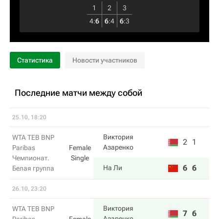
1
2
3
4
:
6
6
:
4
6
:
3
Статистика
Новости участников
Последние матчи между собой
25.10, 18:20
Виктория
WTA TEB BNP
2
1
Азаренко
Paribas
Female
Чемпионат.
Single
6
6
На Ли
Белая группа
26.10, 23:20
Виктория
WTA TEB BNP
7
6
Азаренко