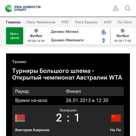
Главное
Лига Чемпионов
РПЛ
Лига Европы
АПЛ
Ла Лига
Динамо Москва
Матч-
Футбол
Футбол
центр
Динамо Махачкала
09.08 14:30
09.08 17:00
Теннис
Турниры Большого шлема
-
Открытый чемпионат Австралии WTA
Раунд:
Финал
Время начала:
26.01.2013 в 12:30
Завершен
2
:
1
Виктория Азаренко
На Ли