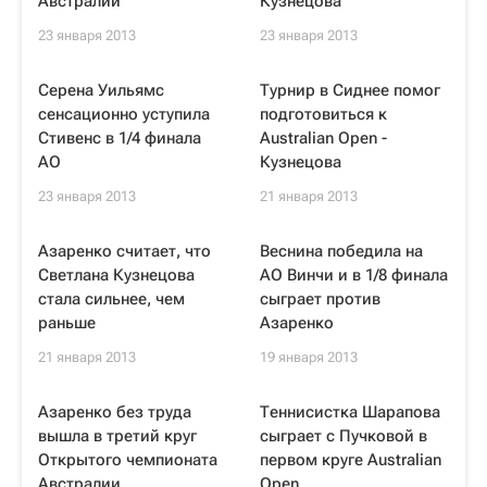
Австралии
Кузнецова
23 января 2013
23 января 2013
Серена Уильямс
Турнир в Сиднее помог
сенсационно уступила
подготовиться к
Стивенс в 1/4 финала
Australian Open -
AO
Кузнецова
23 января 2013
21 января 2013
Азаренко считает, что
Веснина победила на
Светлана Кузнецова
AO Винчи и в 1/8 финала
стала сильнее, чем
сыграет против
раньше
Азаренко
21 января 2013
19 января 2013
Азаренко без труда
Теннисистка Шарапова
вышла в третий круг
сыграет с Пучковой в
Открытого чемпионата
первом круге Australian
Австралии
Open