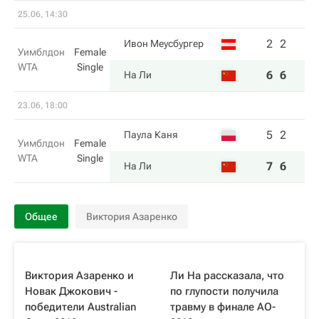
25.06, 14:30
2
2
Ивон Меусбургер
Уимблдон
Female
WTA
Single
6
6
На Ли
23.06, 18:00
5
2
Паула Каня
Уимблдон
Female
WTA
Single
7
6
На Ли
Общее
Виктория Азаренко
Виктория Азаренко и
Ли На рассказала, что
Новак Джокович -
по глупости получила
победители Australian
травму в финале AO-