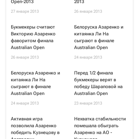
Open-2013
2013
27 января 2013
26 января 2013
Букмекеры считают
Белоруска Азаренко и
Викторию Азаренко
китаянка Ли На
фаворитом финала
сыграют в финале
Australian Open
Australian Open
26 января 2013
24 января 2013
Белоруска Азаренко и
Перед 1/2 финала
китаянка Ли На
букмекеры верят в
сыграют в финале
победу Шараповой на
Australian Open
Australian Open
24 января 2013
23 января 2013
Активная игра
Нехватка стабильности
позволила Азаренко
помешала обыграть
победить Кузнецову в
Азаренко на АО -