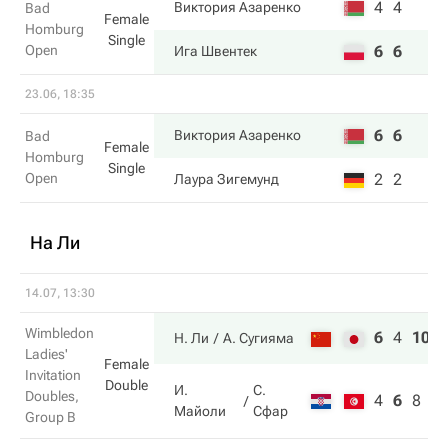
4
4
Виктория Азаренко
Bad
Female
Homburg
Single
Open
6
6
Ига Швентек
23.06, 18:35
6
6
Виктория Азаренко
Bad
Female
Homburg
Single
Open
2
2
Лаура Зигемунд
На Ли
14.07, 13:30
Wimbledon
6
4
10
Н. Ли
А. Сугияма
Ladies'
Female
Invitation
Double
И.
С.
Doubles,
4
6
8
Майоли
Сфар
Group B