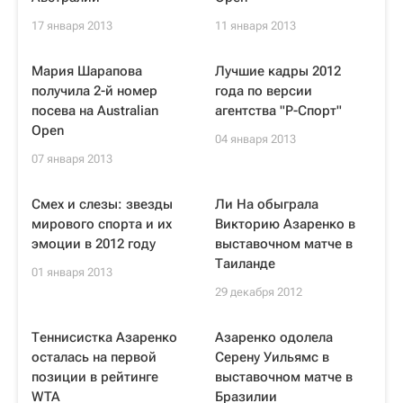
17 января 2013
11 января 2013
Мария Шарапова
Лучшие кадры 2012
получила 2-й номер
года по версии
посева на Australian
агентства "Р-Спорт"
Open
04 января 2013
07 января 2013
Смех и слезы: звезды
Ли На обыграла
мирового спорта и их
Викторию Азаренко в
эмоции в 2012 году
выставочном матче в
Таиланде
01 января 2013
29 декабря 2012
Теннисистка Азаренко
Азаренко одолела
осталась на первой
Серену Уильямс в
позиции в рейтинге
выставочном матче в
WTA
Бразилии