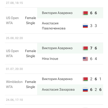
27.08, 18:15
6
6
Виктория Азаренко
US Open
Female
WTA
Single
Анастасия
3
3
Павлюченкова
25.08, 02:20
7
6
Виктория Азаренко
US Open
Female
WTA
Single
6
4
Hina Inoue
01.07, 20:30
2
6
1
Виктория Азаренко
Wimbledon
Female
WTA
Single
6
2
6
Анастасия Захарова
24.06, 17:10