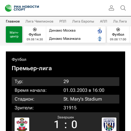
Главное
Лига Чемпионов
РПЛ
Лига Европы
АПЛ
Ла Лига
Динамо Москва
Матч-
Футбол
Футбол
центр
Динамо Махачкала
09.08 14:30
09.08 17:00
Футбол
Премьер-лига
Тур:
29
Время начала:
01.03.2003 в 16:00
Стадион:
St. Mary's Stadium
Зрители:
31915
Завершен
1
:
0