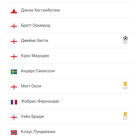
Дэнни Хиггинботам
Бретт Ормерод
Джеймс Битти
08‎’‎
Крис Марсден
Андерс Свенссон
Мэтт Окли
64‎’‎
Фабрис Фернандес
Уэйн Бридж
23‎’‎
Клаус Лундеквам