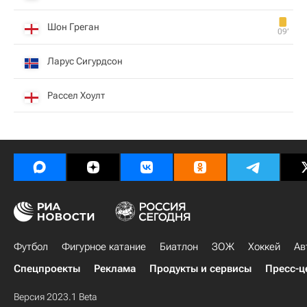
Шон Греган
09‎’‎
Ларус Сигурдсон
Рассел Хоулт
Футбол
Фигурное катание
Биатлон
ЗОЖ
Хоккей
Ав
Спецпроекты
Реклама
Продукты и сервисы
Пресс-ц
Версия 2023.1 Beta