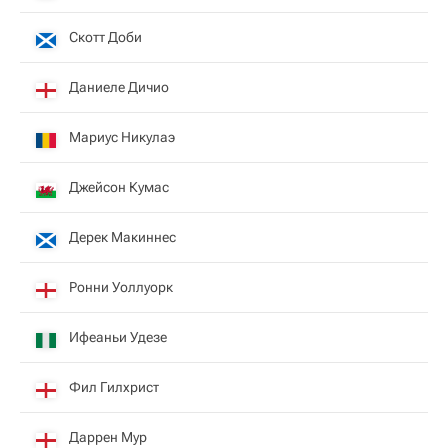
Скотт Доби
Даниеле Дичио
Мариус Никулаэ
Джейсон Кумас
Дерек Макиннес
Ронни Уоллуорк
Ифеаньи Удезе
Фил Гилхрист
Даррен Мур