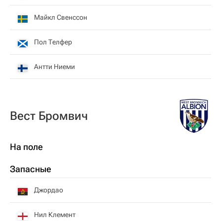
Майкл Свенссон
Пол Телфер
Антти Ниеми
Вест Бромвич
На поле
Запасные
Джордао
Нил Клемент