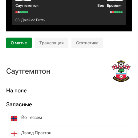
Саутгемптон
Вест Бромвич
08‎’‎
Джеймс Битти
О матче
Трансляция
Статистика
Саутгемптон
На поле
Запасные
Йо Тессем
Дэвид Праттон