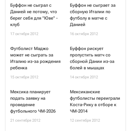
Буффон не сыграл с
Буффон не сыграет за
Данией не потому, что
сборную Италии по
берег себя для "Юве" -
футболу в матче с
клуб
Данией
17 октября 2012
16 октября 2012
Футболист Маджо
Буффон рискует
может не сыграть за
пропустить матч со
Италию из-за рождения
сборной Дании из-за
ребенка
болей в мышцах
15 октября 2012
14 октября 2012
Мексика планирует
Мексиканские
подать заявку на
футболисты переиграли
проведение
Коста-Рику в отборе к
футбольного ЧМ-2026
ЧМ-2014
21 сентября 2012
12 сентября 2012