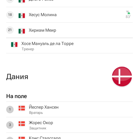
Хесус Молина
18
83‎’‎
Хириам Меир
21
Хосе Мануэль де ла Торре
Тренер
Дания
На поле
Йеспер Хансен
1
Вратарь
Жорес Окор
3
Защитник
Крис Стадсгард