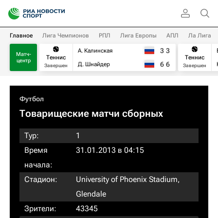
Главное
Лига Чемпионов
РПЛ
Лига Европы
АПЛ
Ла Лига
3
3
А. Калинская
Матч-
Теннис
Теннис
центр
6
6
Д. Шнайдер
Завершен
Завершен
Футбол
Товарищеские матчи сборных
Тур:
1
Время
31.01.2013 в 04:15
начала:
Стадион:
University of Phoenix Stadium,
Glendale
Зрители:
43345