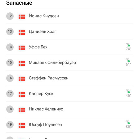
Запасные
Йонас Кнудсен
12
Даниэль Хоэг
13
Уффе Бех
14
74‎’‎
Микаэль Сильбербауэр
15
61‎’‎
Стеффен Расмуссен
16
Каспер Куск
17
46‎’‎
Никлас Хелениус
18
Юссуф Поульсен
19
85‎’‎