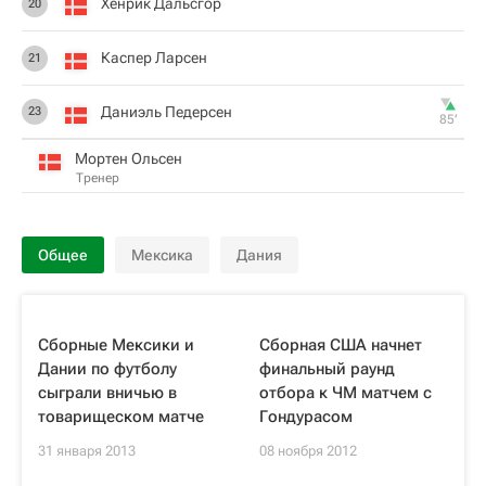
Хенрик Дальсгор
20
Каспер Ларсен
21
Даниэль Педерсен
23
85‎’‎
Мортен Ольсен
Тренер
Общее
Мексика
Дания
Сборные Мексики и
Сборная США начнет
Дании по футболу
финальный раунд
сыграли вничью в
отбора к ЧМ матчем с
товарищеском матче
Гондурасом
31 января 2013
08 ноября 2012