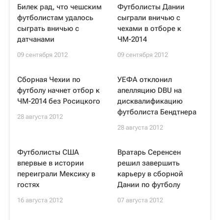
Билек рад, что чешским
Футболисты Дании
футболистам удалось
сыграли вничью с
сыграть вничью с
чехами в отборе к
датчанами
ЧМ-2014
09 сентября 2012
09 сентября 2012
Сборная Чехии по
УЕФА отклонил
футболу начнет отбор к
апелляцию DBU на
ЧМ-2014 без Росицкого
дисквалификацию
футболиста Бендтнера
28 августа 2012
28 августа 2012
Футболисты США
Вратарь Серенсен
впервые в истории
решил завершить
переиграли Мексику в
карьеру в сборной
гостях
Дании по футболу
16 августа 2012
07 августа 2012