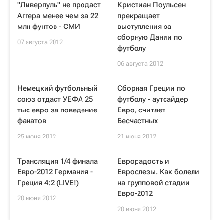
"Ливерпуль" не продаст
Кристиан Поульсен
Аггера менее чем за 22
прекращает
млн фунтов - СМИ
выступления за
сборную Дании по
07 августа 2012
футболу
06 августа 2012
Немецкий футбольный
Сборная Греции по
союз отдаст УЕФА 25
футболу - аутсайдер
тыс евро за поведение
Евро, считает
фанатов
Бесчастных
25 июня 2012
21 июня 2012
Трансляция 1/4 финала
Еврорадость и
Евро-2012 Германия -
Еврослезы. Как болели
Греция 4:2 (LIVE!)
на групповой стадии
Евро-2012
20 июня 2012
20 июня 2012