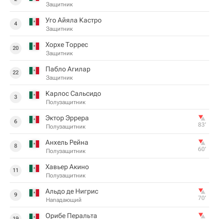
Защитник
Уго Айяла Кастро
4
Защитник
Хорхе Торрес
20
Защитник
Пабло Агилар
22
Защитник
Карлос Сальсидо
3
Полузащитник
Эктор Эррера
6
83‎’‎
Полузащитник
Анхель Рейна
8
60‎’‎
Полузащитник
Хавьер Акино
11
Полузащитник
Альдо де Нигрис
9
70‎’‎
Нападающий
Орибе Перальта
19