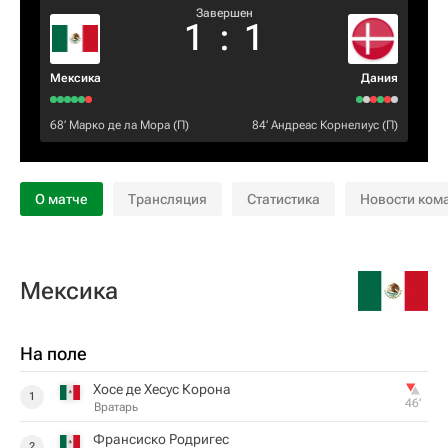
Завершен
1
:
1
Мексика
Дания
68‎’‎
Марко де ла Мора
(П)
84‎’‎
Андреас Корнелиус
(П)
О матче
Трансляция
Статистика
Новости ком
Мексика
На поле
Хосе де Хесус Корона
1
46‎’‎
Вратарь
Франсиско Родригес
2