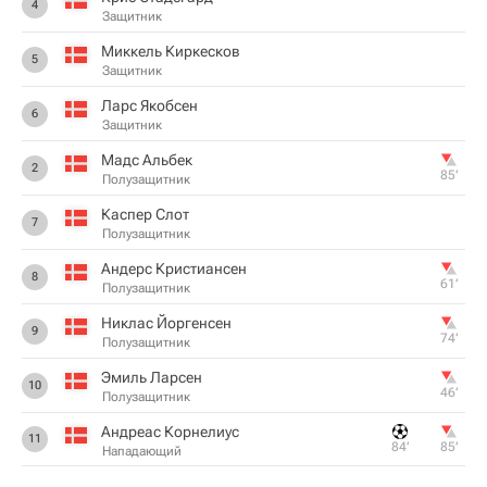
4
Защитник
Миккель Киркесков
5
Защитник
Ларс Якобсен
6
Защитник
Мадс Альбек
2
85‎’‎
Полузащитник
Каспер Слот
7
Полузащитник
Андерс Кристиансен
8
61‎’‎
Полузащитник
Никлас Йоргенсен
9
74‎’‎
Полузащитник
Эмиль Ларсен
10
46‎’‎
Полузащитник
Андреас Корнелиус
11
84‎’‎
85‎’‎
Нападающий