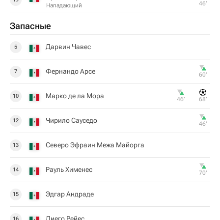
46‎’‎
Нападающий
Запасные
Дарвин Чавес
5
Фернандо Арсе
7
60‎’‎
Марко де ла Мора
10
46‎’‎
68‎’‎
Чирило Сауседо
12
46‎’‎
Северо Эфраин Межа Майорга
13
Рауль Хименес
14
70‎’‎
Эдгар Андраде
15
Диего Рейес
16