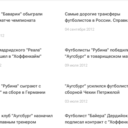
 "Баварии" обыграли
Самые дорогие трансферы
матче чемпионата
футболистов в России. Справк
04 сентября 2012
012
мадридского "Реала"
Футболисты "Рубина" победил
ешел в "Хоффенхайм"
"Аугсбург" в товарищеском ма
2
09 июля 2012
"Рубина" сыграют с
"Аугсбург" усилился футболис
" на сборе в Германии
сборной Чехии Петржелой
03 июля 2012
клуб "Аугсбург" назначил
Футболист "Байера" Дердийок
главным тренером
подписал контракт с "Хоффен