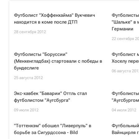
Футболист "Хоффенхайма" Вукчевич
Футболисты
находится в коме после ДТП
"Шальке" в 
Германии
28 сентября 2012
22 сентября 2
Футболисты "Боруссии"
Футболист 
(Менхенгладбах) стартовали с победы в
Хоселу пер
бундеслиге
06 августа 201
25 августа 2012
Экс-хавбек "Баварии" Оттль стал
Футболисты 
футболистом "Аугсбурга"
"Аугсбургом
09 июля 2012
04 июля 2012
"Тоттенхэм" обошел "Ливерпуль" в
Футбольный 
борьбе за Сигурдссона - Bild
Вайнцирля 