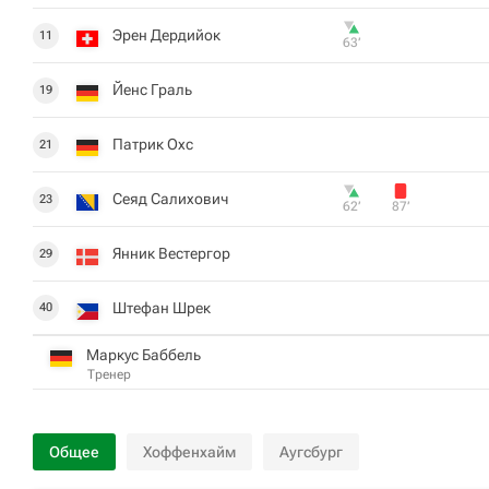
Эрен Дердийок
11
63‎’‎
Йенс Граль
19
Патрик Охс
21
Сеяд Салихович
23
62‎’‎
87‎’‎
Янник Вестергор
29
Штефан Шрек
40
Маркус Баббель
Тренер
Общее
Хоффенхайм
Аугсбург