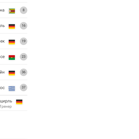
на
8
тль
16
ек
19
нсе
23
йн
36
ос
37
нцирль
Тренер