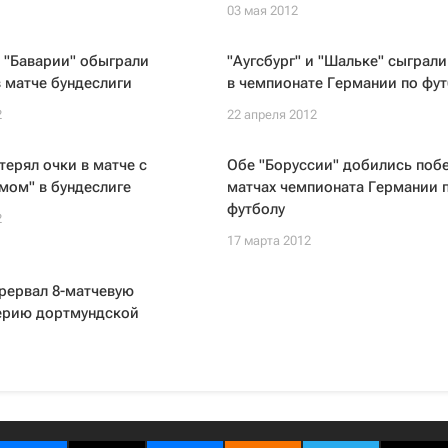
03 мая 2012
 "Баварии" обыграли
"Аугсбург" и "Шальке" сыграл
в матче бундеслиги
в чемпионате Германии по фут
2
22 апреля 2012
терял очки в матче с
Обе "Боруссии" добились побе
мом" в бундеслиге
матчах чемпионата Германии 
футболу
2
17 марта 2012
прервал 8-матчевую
ерию дортмундской