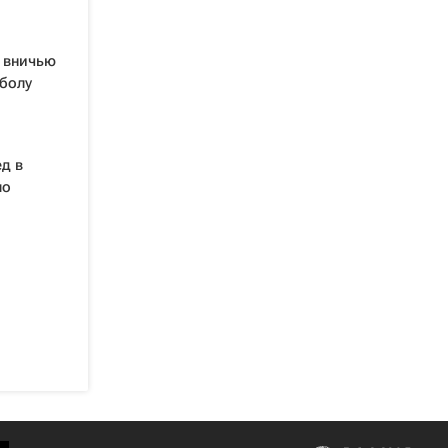
и вничью
болу
д в
по