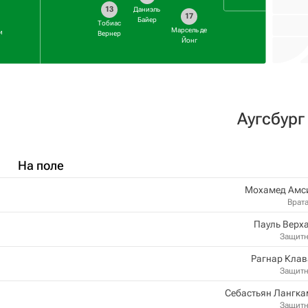
13
Даниэль
17
Байер
Тобиас
Марсель де
и
Вернер
Йонг
Аугсбург
На поле
Мохамед Амс
Врат
Пауль Верх
Защит
Рагнар Клав
Защит
Себастьян Лангка
Защит