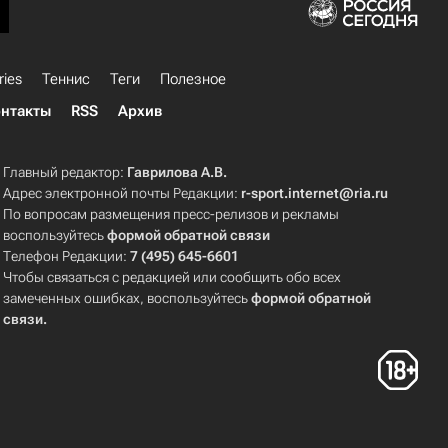
ries
Теннис
Теги
Полезное
нтакты
RSS
Архив
Главный редактор:
Гаврилова А.В.
Адрес электронной почты Редакции:
r-sport.internet@ria.ru
По вопросам размещения пресс-релизов и рекламы
воспользуйтесь
формой обратной связи
Телефон Редакции:
7 (495) 645-6601
Чтобы связаться с редакцией или сообщить обо всех
замеченных ошибках, воспользуйтесь
формой обратной
связи
.