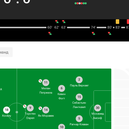
60‎’‎
62‎’‎
63‎’‎
74‎’‎
80‎’‎
83‎’‎
87
манд
2
11
Пауль Верхаег
6
Милан
нд
Петржела
Кевин
15
Фогт
Себастьян
Лангкамп
9
30
14
18
Торстен
Мохамед
Ян Моравек
Хоселу
Оэрел
Амсиф
5
Рагнар Клаван
10