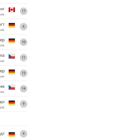
онг
17
ник
гт
6
ник
ер
10
ник
ла
11
ник
нер
13
ник
ек
14
ник
рел
9
ий
дт
4