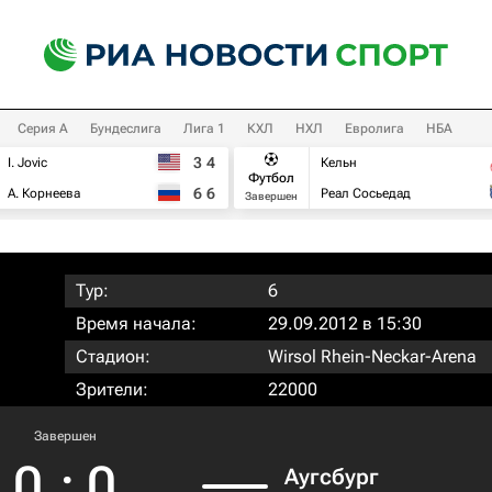
Серия А
Бундеслига
Лига 1
КХЛ
НХЛ
Евролига
НБА
3
4
I. Jovic
Кельн
Футбол
6
6
А. Корнеева
Реал Сосьедад
Завершен
Тур:
6
Время начала:
29.09.2012 в 15:30
Стадион:
Wirsol Rhein-Neckar-Arena
Зрители:
22000
Завершен
0
:
0
Аугсбург