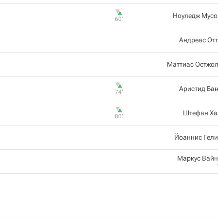
Ноуледж Мусо
60‎’‎
Андреас От
Маттиас Остжол
Аристид Ба
74‎’‎
Штефан Ха
80‎’‎
Йоаннис Гели
Маркус Вай