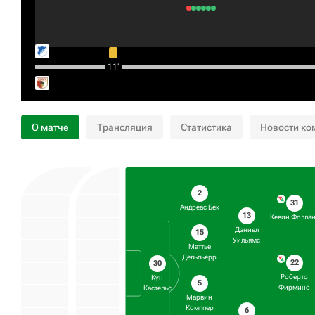
11‎’‎
О матче
Трансляция
Статистика
Новости ко
2
31
Андреас Бек
13
Кевин Фолла
Дэниел
15
Уильямс
Маттье
Дельпьерр
22
30
Роберто
Кун
5
Фирмино
Кастельс
Марвин
Комппер
6