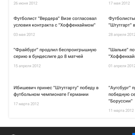
26 июня 2012
17 мая 2012
Футболист "Вердера" Визе согласовал
Футболисты
условия контракта с "Хоффенхаймом"
"Штутгарт" 
03 мая 2012
28 апреля 201
"Фрайбург" продлил беспроигрышную
"Шальке" по
серию в бундеслиге до 8 матчей
"Хоффенхай
15 апреля 2012
01 апреля 201
Ибишевич принес "Штутгарту" победу в
"Аугсбург" 
футбольном чемпионате Германии
победную с
"Боруссии"
17 марта 2012
11 марта 2012