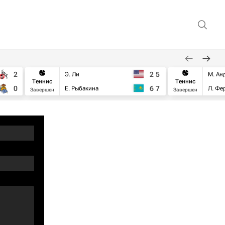
2
2
5
Э. Ли
М. Ан
Теннис
Теннис
0
6
7
Е. Рыбакина
Л. Фе
Завершен
Завершен