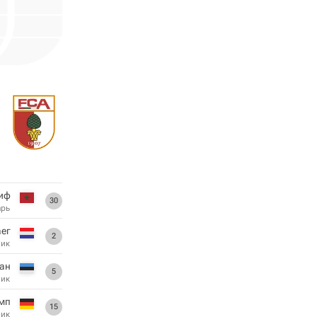
иф
30
арь
аег
2
ник
ан
5
ник
мп
15
ник