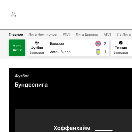
Главное
Лига Чемпионов
РПЛ
Лига Европы
АПЛ
Ла Лига
2
Бавария
Матч-
Футбол
Теннис
центр
1
Астон Вилла
Завершен
Завершен
Футбол
Бундеслига
Хоффенхайм