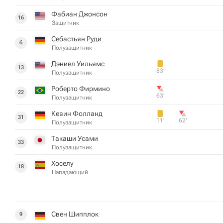
Фабиан Джонсон
16
Защитник
Себастьян Руди
6
Полузащитник
Дэниел Уильямс
13
83‎’‎
Полузащитник
Роберто Фирмино
22
63‎’‎
Полузащитник
Кевин Фолланд
31
11‎’‎
62‎’‎
Полузащитник
Такаши Усами
33
Полузащитник
Хоселу
18
Нападающий
Свен Шипплок
9