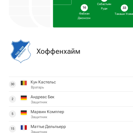
Себастьян
16
33
Руди
Фабиан
Такаши Усам
Джонсон
Хоффенхайм
Кун Кастельс
30
Вратарь
Андреас Бек
2
Защитник
Марвин Комппер
5
Защитник
Маттье Дельпьерр
15
Защитник