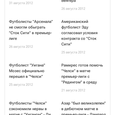
Венгера
31 августа 2012
26 августа 2012
Футболисты "Арсенала"
Американский
не смогли обыграть
футболист Эду
"Сток Сити" в премьер-
согласовал условия
лиге
контракта со "Сток
Сити"
26 августа 2012
25 августа 2012
Футболист "Уигана"
Рамирес готов помочь
Мозес официально
"Челси" в матче
перешел в "Челси"
премьер-лиги с
"Редингом" в среду
25 августа 2012
21 августа 2012
Футболисты "Челси"
Азар "был великолепен"
сэкономили нервы в
в дебютном матче в
матче с "Уиганом" - Ди
премьер-лиге - Лэмпард