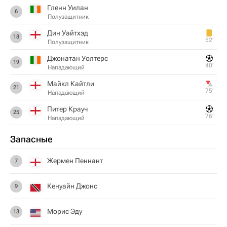
Гленн Уилан
6
Полузащитник
Дин Уайтхэд
18
52‎’‎
Полузащитник
Джонатан Уолтерс
19
40‎’‎
Нападающий
Майкл Кайтли
21
75‎’‎
Нападающий
Питер Крауч
25
76‎’‎
Нападающий
Запасные
Жермен Пеннант
7
Кенуайн Джонс
9
Морис Эду
13