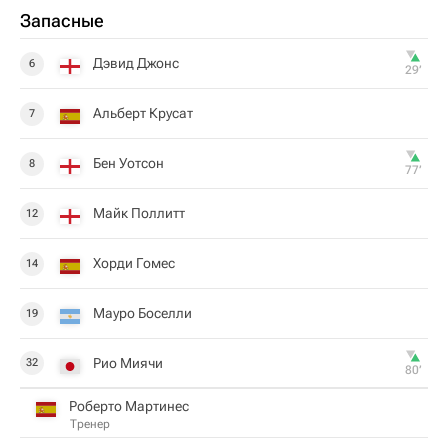
Запасные
Дэвид Джонс
6
29‎’‎
Альберт Крусат
7
Бен Уотсон
8
77‎’‎
Майк Поллитт
12
Хорди Гомес
14
Мауро Боселли
19
Рио Миячи
32
80‎’‎
Роберто Мартинес
Тренер