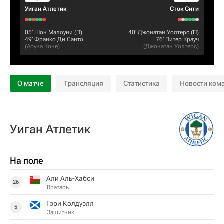
Уиган Атлетик
Сток Сити
05‎’‎
Шон Мэлоуни
(П)
40‎’‎
Джонатан Уолтерс
(П)
49‎’‎
Франко Ди Санто
76‎’‎
Питер Крауч
(
Аруна Коне
)
(
Джонатан Уолтерс
)
О матче
Трансляция
Статистика
Новости ком
Уиган Атлетик
На поле
Али Аль-Хабси
26
Вратарь
Гэри Колдуэлл
5
Защитник