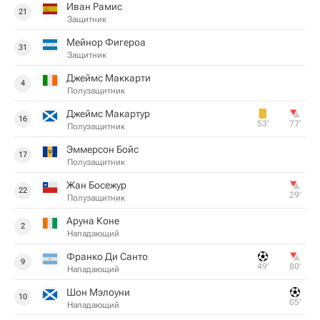
Иван Рамис
21
Защитник
Мейнор Фигероа
31
Защитник
Джеймс Маккарти
4
Полузащитник
Джеймс Макартур
16
53‎’‎
77‎’‎
Полузащитник
Эммерсон Бойс
17
Полузащитник
Жан Босежур
22
29‎’‎
Полузащитник
Аруна Коне
2
Нападающий
Франко Ди Санто
9
49‎’‎
80‎’‎
Нападающий
Шон Мэлоуни
10
05‎’‎
Нападающий