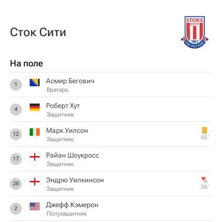
Сток Сити
На поле
Асмир Бегович
1
Вратарь
Роберт Хут
4
Защитник
Марк Уилсон
12
45‎’‎
Защитник
Райан Шоукросс
17
Защитник
Эндрю Уилкинсон
28
36‎’‎
Защитник
Джефф Кэмерон
2
Полузащитник