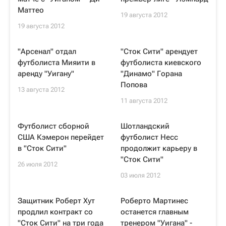
Маттео
19 августа 2012
19 августа 2012
"Арсенал" отдал
"Сток Сити" арендует
футболиста Мияити в
футболиста киевского
аренду "Уигану"
"Динамо" Горана
Попова
13 августа 2012
11 августа 2012
Футболист сборной
Шотландский
США Кэмерон перейдет
футболист Несс
в "Сток Сити"
продолжит карьеру в
"Сток Сити"
26 июля 2012
03 июля 2012
Защитник Роберт Хут
Роберто Мартинес
продлил контракт со
останется главным
"Сток Сити" на три года
тренером "Уигана" -