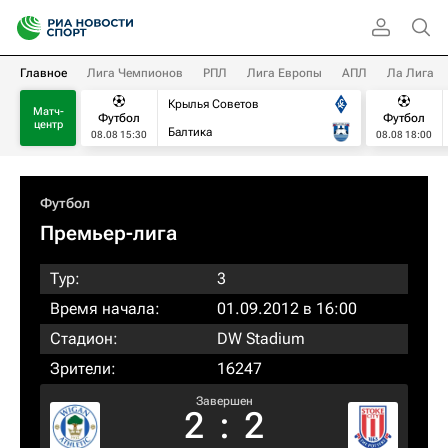
Главное
Лига Чемпионов
РПЛ
Лига Европы
АПЛ
Ла Лига
Крылья Советов
Матч-
Футбол
Футбол
центр
Балтика
08.08 15:30
08.08 18:00
Футбол
Премьер-лига
Тур:
3
Время начала:
01.09.2012 в 16:00
Стадион:
DW Stadium
Зрители:
16247
Завершен
2
:
2