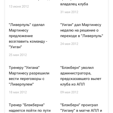
владелец клуба
13 июня 2012
31 мая 2012
"Ливерпуль" сделал
"Уиган" дал Мартинесу
Мартинесу
неделю на решение о
предложение
переходе в "Ливерпуль"
возглавить команду -
24 мая 2012
"Уиган"
25 мая 2012
Тренеру "Уигана"
"Блэкберн" уволил
Мартинесу разрешили
администратора,
вести переговоры с
предсказавшего вылет
"Ливерпулем"
клуба из АПЛ
18 мая 2012
09 мая 2012
Тренер "Блэкберна"
"Блэкберн" проиграл
надеется пойти по пути
"Уигану" в матче АПЛ и