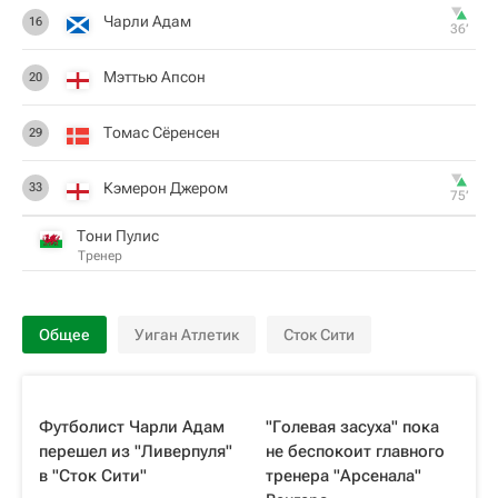
Чарли Адам
16
36‎’‎
Мэттью Апсон
20
Томас Сёренсен
29
Кэмерон Джером
33
75‎’‎
Тони Пулис
Тренер
Общее
Уиган Атлетик
Сток Сити
Футболист Чарли Адам
"Голевая засуха" пока
перешел из "Ливерпуля"
не беспокоит главного
в "Сток Сити"
тренера "Арсенала"