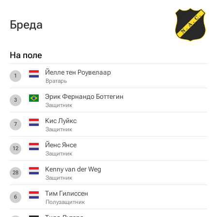
Бреда
На поле
Йелле тен Роувелаар
1
Вратарь
Эрик Фернандо Боттегин
3
Защитник
Кис Луйкс
7
Защитник
Йенс Янсе
12
Защитник
Kenny van der Weg
28
Защитник
Тим Гилиссен
6
Полузащитник