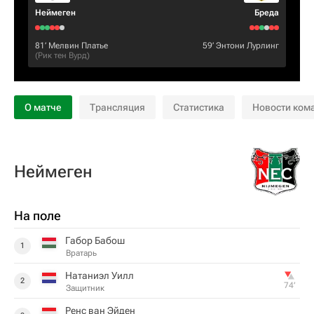
Неймеген
Бреда
81‎’‎
Мелвин Платье
59‎’‎
Энтони Лурлинг
(
Рик тен Вурд
)
О матче
Трансляция
Статистика
Новости ком
Неймеген
На поле
Габор Бабош
1
Вратарь
Натаниэл Уилл
2
74‎’‎
Защитник
Ренс ван Эйден