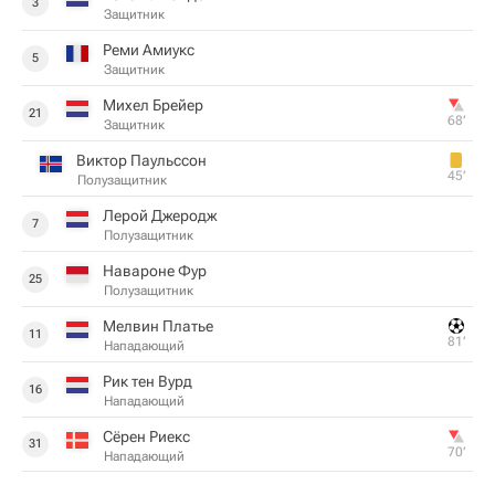
3
Защитник
Реми Амиукс
5
Защитник
Михел Брейер
21
68‎’‎
Защитник
Виктор Паульссон
45‎’‎
Полузащитник
Лерой Джеродж
7
Полузащитник
Навароне Фур
25
Полузащитник
Мелвин Платье
11
81‎’‎
Нападающий
Рик тен Вурд
16
Нападающий
Сёрен Риекс
31
70‎’‎
Нападающий