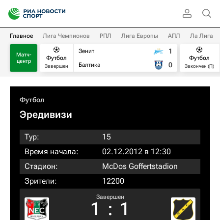
Главное
Лига Чемпионов
РПЛ
Лига Европы
АПЛ
Ла Лига
1
Зенит
Матч-
Футбол
Футбол
центр
0
Балтика
Завершен
Закончен (П)
Футбол
Эредивизи
Тур:
15
Время начала:
02.12.2012 в 12:30
Стадион:
McDos Goffertstadion
Зрители:
12200
Завершен
1
:
1