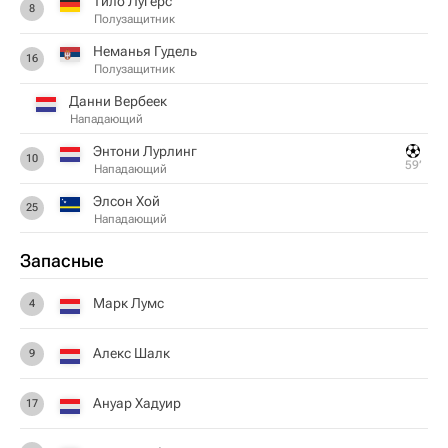
Тило Лугерс
8
Полузащитник
Неманья Гудель
16
Полузащитник
Данни Вербеек
Нападающий
Энтони Лурлинг
10
59‎’‎
Нападающий
Элсон Хой
25
Нападающий
Запасные
Марк Лумс
4
Алекс Шалк
9
Ануар Хадуир
17