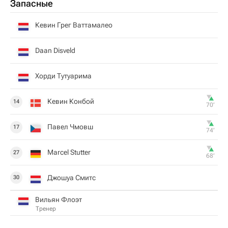
Запасные
Кевин Грег Ваттамалео
Daan Disveld
Хорди Тутуарима
Кевин Конбой
14
70‎’‎
Павел Чмовш
17
74‎’‎
Marcel Stutter
27
68‎’‎
Джошуа Смитс
30
Вильян Флоэт
Тренер