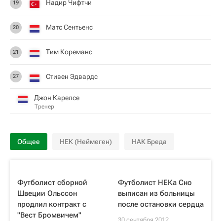
Надир Чифтчи
19
Матс Сентьенс
20
Тим Кореманс
21
Стивен Эдвардс
27
Джон Карелсе
Тренер
Общее
НЕК (Неймеген)
НАК Бреда
Футболист сборной
Футболист НЕКа Сно
Швеции Ольссон
выписан из больницы
продлил контракт с
после остановки сердца
"Вест Бромвичем"
30 сентября 2012