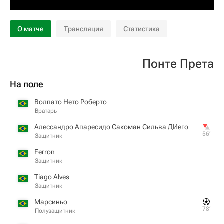
О матче
Трансляция
Статистика
Понте Прета
На поле
Волпато Нето Роберто
Вратарь
Алессандро Апаресидо Сакоман Сильва ДИего
56‎’‎
Защитник
Ferron
Защитник
Tiago Alves
Защитник
Марсиньо
78‎’‎
Полузащитник