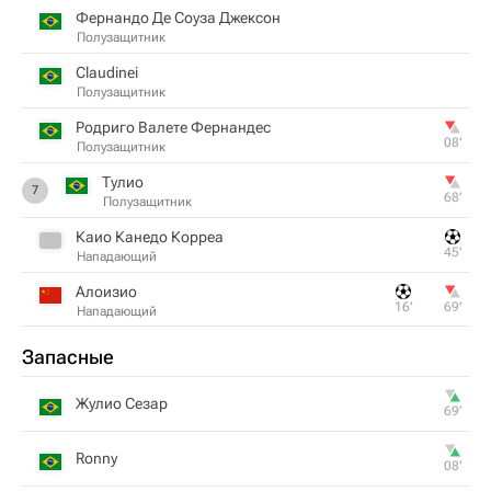
Фернандо Де Соуза Джексон
Полузащитник
Claudinei
Полузащитник
Родриго Валете Фернандес
08‎’‎
Полузащитник
Тулио
7
68‎’‎
Полузащитник
Каио Канедо Корреа
45‎’‎
Нападающий
Алоизио
16‎’‎
69‎’‎
Нападающий
Запасные
Жулио Сезар
69‎’‎
Ronny
08‎’‎