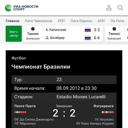
Главное
Лига Чемпионов
РПЛ
Лига Европы
АПЛ
Ла Лига
3
3
А. Калинская
Матч-
Теннис
Теннис
центр
6
6
Д. Шнайдер
Завершен
Завершен
Футбол
Чемпионат Бразилии
Тур:
23
Время начала:
08.09.2012 в 23:30
Стадион:
Estadio Moises Lucarelli
Понте Прета
Завершен
Фигуеренсе
2
:
2
08‎’‎
Да Силва Джанкарло
16‎’‎
Алоизио
78‎’‎
Марсиньо
45‎’‎
Каио Канедо Корреа