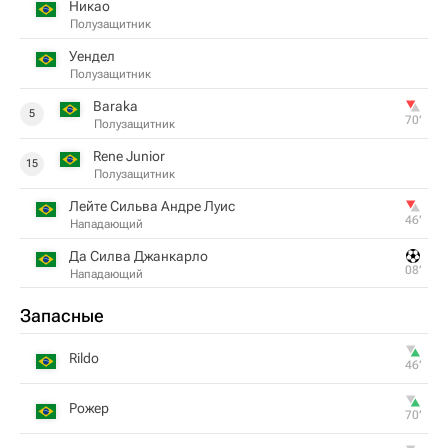
Никао
Полузащитник
Уендел
Полузащитник
Baraka
5
70‎’‎
Полузащитник
Rene Junior
15
Полузащитник
Лейте Сильва Андре Луис
46‎’‎
Нападающий
Да Силва Джанкарло
08‎’‎
Нападающий
Запасные
Rildo
46‎’‎
Рожер
70‎’‎