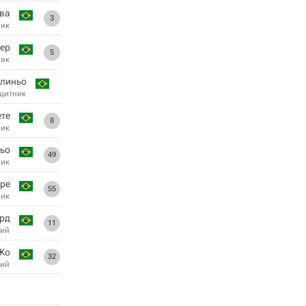
ва
3
ник
ер
5
ник
линьо
щитник
ете
8
ник
ьо
49
ник
рре
55
ник
рд
11
ий
Жо
32
ий