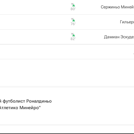
Сержиньо Миней
80‎’‎
Гильер
76‎’‎
Дамиан Эскуде
82‎’‎
й футболист Роналдиньо
Атлетико Минейро"