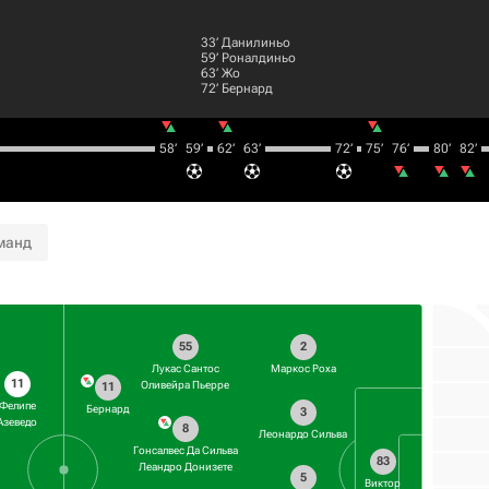
33‎’‎
Данилиньо
59‎’‎
Роналдиньо
63‎’‎
Жо
72‎’‎
Бернард
58‎’‎
59‎’‎
62‎’‎
63‎’‎
72‎’‎
75‎’‎
76‎’‎
80‎’‎
82‎’‎
манд
55
2
Лукас Сантос
Маркос Роха
11
Оливейра Пьерре
11
Фелипе
Бернард
3
Азеведо
8
Леонардо Сильва
Гонсалвес Да Сильва
83
Леандро Донизете
5
Виктор