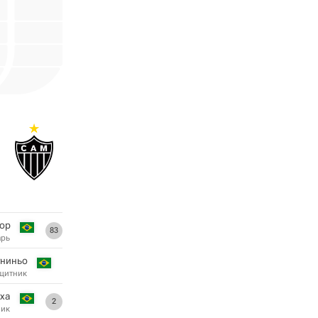
ор
83
арь
униньо
щитник
ха
2
ник