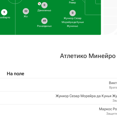
Ревер
0
Данилиньо
32
9
0
Жо
илберто
Жуниор Сезар
49
Морейра да Кунья
Роналдиньо
Жуниньо
Атлетико Минейро
На поле
Викт
Врат
Жуниор Сезар Морейра да Кунья Ж
За
Маркос Ро
Защит