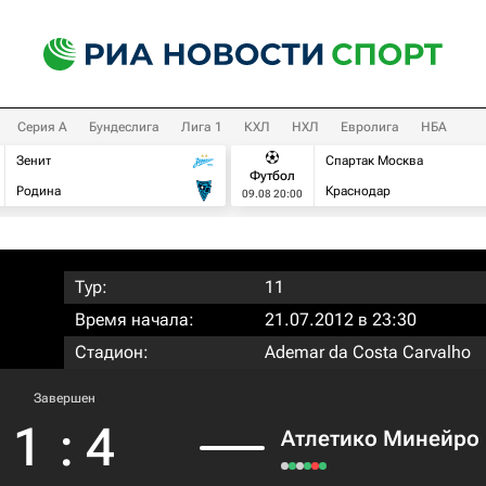
Серия А
Бундеслига
Лига 1
КХЛ
НХЛ
Евролига
НБА
Зенит
Спартак Москва
Футбол
Родина
Краснодар
09.08 20:00
Тур:
11
Время начала:
21.07.2012 в 23:30
Стадион:
Ademar da Costa Carvalho
Завершен
1
:
4
Атлетико Минейро