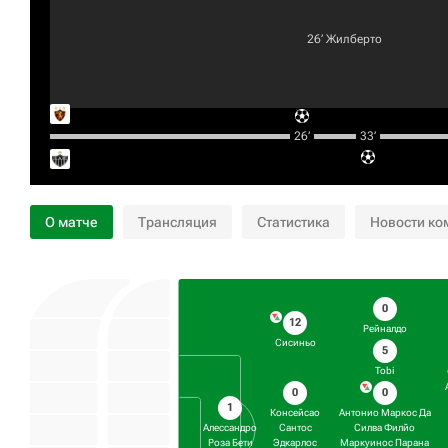
26‎’‎
Жилберто
26‎’‎
33‎’‎
О матче
Трансляция
Статистика
Новости ко
0
12
Рейналдо
Сисиньо
5
Tobi
0
0
1
Антонио Маркос Да
Консейсао
Силва Филйо
Сантос
Алессандро
Маркуинос Парана
Эдкарлос
Роза Бети