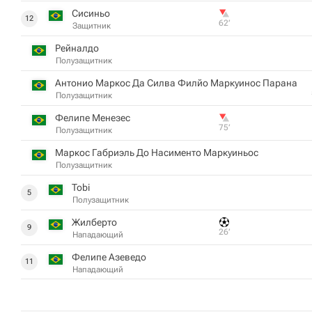
Сисиньо
12
62‎’‎
Защитник
Рейналдо
Полузащитник
Антонио Маркос Да Силва Филйо Маркуинос Парана
Полузащитник
Фелипе Менезес
75‎’‎
Полузащитник
Маркос Габриэль До Насименто Маркуиньос
Полузащитник
Tobi
5
Полузащитник
Жилберто
9
26‎’‎
Нападающий
Фелипе Азеведо
11
Нападающий