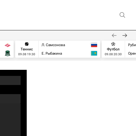
Л. Самсонова
Руб
Теннис
Футбол
Е. Рыбакина
Орен
09.08 19:30
09.08 20:30