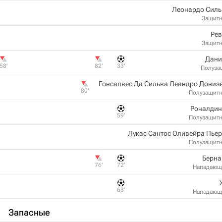
Леонардо Силь
Защит
Рев
Защит
Дани
58‎’‎
82‎’‎
33‎’‎
Полуза
Гонсалвес Да Сильва Леандро Дониз
80‎’‎
Полузащит
Роналдин
59‎’‎
Полузащит
Лукас Сантос Оливейра Пье
Полузащит
Берна
76‎’‎
72‎’‎
Нападающ
63‎’‎
Нападающ
Запасные