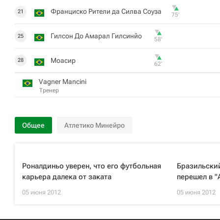
Франциско Рители да Силва Соуза
21
75‎’‎
Гилсон До Амарал Гилсинйо
25
58‎’‎
Моасир
28
62‎’‎
Vagner Mancini
Тренер
Общее
Атлетико Минейро
Роналдиньо уверен, что его футбольная
Бразильски
карьера далека от заката
перешел в "
05 июня 2012
05 июня 2012