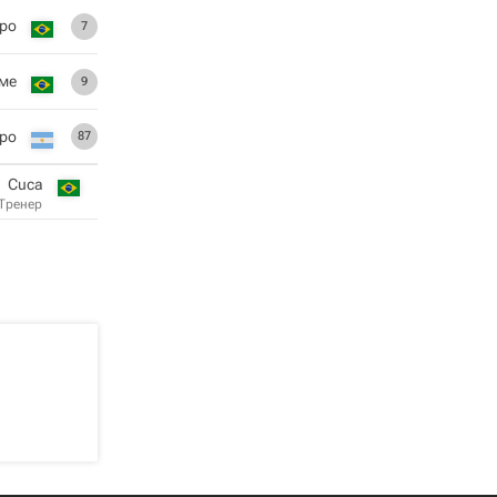
ро
7
ме
9
ро
87
Cuca
Тренер