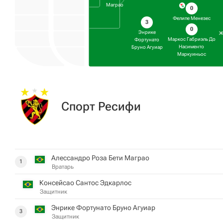
Маграо
0
Фелипе Менезес
3
0
Энрике
Ж
Маркос Габриэль До
Фортунато
Насименто
Бруно Агуиар
Маркуиньос
Спорт Ресифи
Алессандро Роза Бети Маграо
1
Вратарь
Консейсао Сантос Эдкарлос
Защитник
Энрике Фортунато Бруно Агуиар
3
Защитник