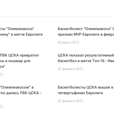
сты "Олимпиакоса"
Баскетболист "Олимпиакоса" 
иену" в матче Евролиги
признан MVP Евролиги в февр
05 марта 2012
 ПБК ЦСКА превратил
ЦСКА показал результативный
ры в кошмар для
баскетбол в матче Топ-16 - Ив
са"
22 февраля 2012
12
 "Олимпиакосом" в
Баскетболисты ЦСКА вышли в
гко далась ПБК ЦСКА -
четвертьфинал Евролиги
22 февраля 2012
12