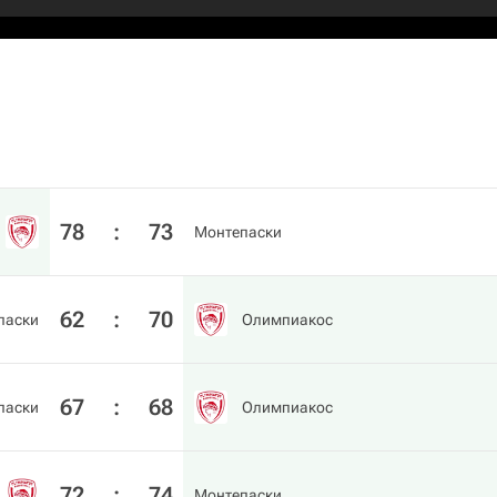
78
:
73
Монтепаски
62
:
70
паски
Олимпиакос
67
:
68
паски
Олимпиакос
72
:
74
Монтепаски