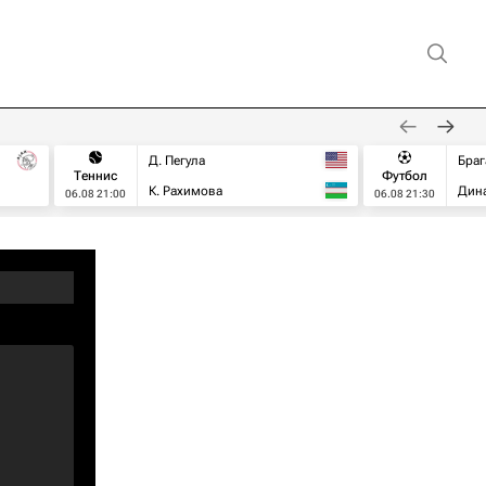
Д. Пегула
Браг
Теннис
Футбол
К. Рахимова
Дин
06.08 21:00
06.08 21:30