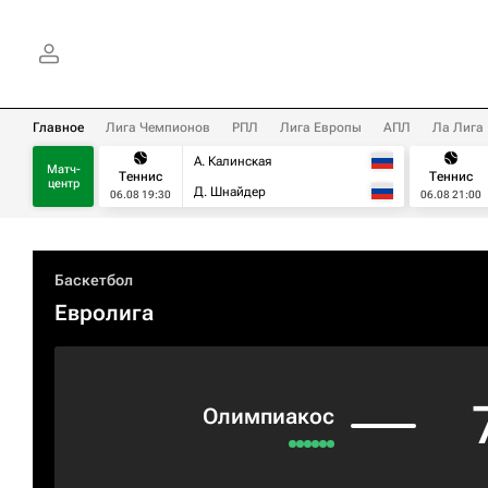
Главное
Лига Чемпионов
РПЛ
Лига Европы
АПЛ
Ла Лига
А. Калинская
Матч-
Теннис
Теннис
центр
Д. Шнайдер
06.08 19:30
06.08 21:00
Баскетбол
Евролига
Олимпиакос