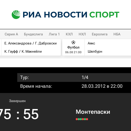
Серия А
Бундеслига
Лига 1
КХЛ
НХЛ
Евролига
НБА
Е. Александрова
Г. Дабровски
Аякс
Футбол
К. Гауфф
К. Макнейли
Шелбурн
06.08 21:00
Тур:
1/4
Время начала:
28.03.2012 в 22:00
Завершен
75
:
55
Монтепаски