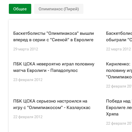
Общее
Олимпиакос (Пирей)
Баскетболисты "Олимпиакоса" вышли
Баскетболи
вперед в серии с "Сиеной" в Евролиге
обыграли "С
29 марта 2012
22 марта 2012
ПБК ЦСКА невероятно играл половину
Кириленко:
матча Евролиги - Пападопулос
половину иг
"Олимпиако
23 февраля 2012
22 февраля 20
ПБК ЦСКА серьезно настроился на
Победа над
игру с "Олимпиакосом" - Казлаускас
Евролиге ле
Хряпа
22 февраля 2012
22 февраля 20