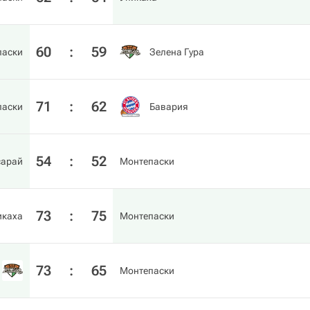
60
:
59
паски
Зелена Гура
71
:
62
паски
Бавария
54
:
52
сарай
Монтепаски
73
:
75
икаха
Монтепаски
73
:
65
Монтепаски