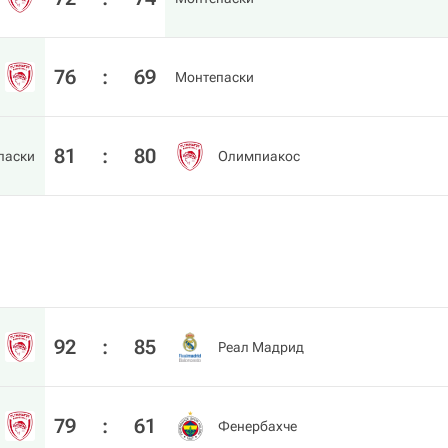
76
:
69
Монтепаски
81
:
80
паски
Олимпиакос
92
:
85
Реал Мадрид
79
:
61
Фенербахче