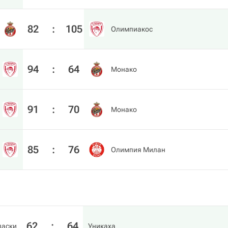
82
:
105
Олимпиакос
94
:
64
Монако
91
:
70
Монако
85
:
76
Олимпия Милан
62
:
64
паски
Уникаха