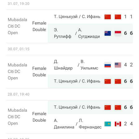
31.07, 19:20
1
1
Т. Цяньхуэй
С. Ифань
Mubadala
Female
Citi DC
Double
Э.
А.
Open
6
6
Рутлифф
Сутджиади
30.07, 01:15
Д.
В.
4
2
Mubadala
Шнайдер
Уильямс
Female
Citi DC
Double
Open
6
6
Т. Цяньхуэй
С. Ифань
28.07, 19:40
6
6
Т. Цяньхуэй
С. Ифань
Mubadala
Female
Citi DC
Double
А.
Л.
Open
2
4
Данилина
Фернандес