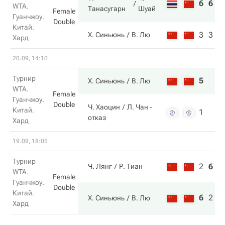
6
6
WTA.
Танасугарн
Шуай
Female
Гуанчжоу.
Double
Китай.
3
3
Х. Синьюнь
В. Лю
Хард
20.09, 14:10
Турнир
5
Х. Синьюнь
В. Лю
WTA.
Female
Гуанчжоу.
Double
Ч. Хаоцин
Л. Чан
-
Китай.
1
отказ
Хард
19.09, 18:05
Турнир
2
6
6
Ч. Лянг
Р. Тиан
WTA.
Female
Гуанчжоу.
Double
Китай.
6
2
1
Х. Синьюнь
В. Лю
Хард