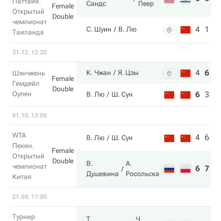
Паттайя.
Сандс
Пеер
Female
Открытый
Double
чемпионат
4
1
С. Шуин
В. Лю
Таиланда
31.12, 12:20
4
6
1
К. Чжан
Я. Цзы
Шэнчжень
Female
Гемдейл
Double
Оупен
6
3
7
В. Лю
Ш. Сун
01.10, 13:05
WTA
4
6
В. Лю
Ш. Сун
Пекин.
Female
Открытый
Double
В.
А.
чемпионат
6
7
Душевина
Росольска
Китая
21.09, 17:00
Турнир
Т.
Ч.