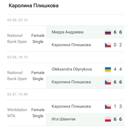
Каролина Плишкова
05.08, 22:15
6
6
Мирра Андреева
National
Female
Bank Open
Single
0
2
Каролина Плишкова
03.08, 18:10
4
4
Oleksandra Oliynykova
National
Female
Bank Open
Single
6
6
Каролина Плишкова
02.07, 15:40
1
3
Каролина Плишкова
Wimbledon
Female
WTA
Single
6
6
Ига Швентек