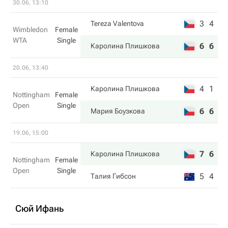
30.06, 13:10
3
4
Tereza Valentova
Wimbledon
Female
WTA
Single
6
6
Каролина Плишкова
20.06, 13:40
4
1
Каролина Плишкова
Nottingham
Female
Open
Single
6
6
Мария Боузкова
19.06, 15:00
7
6
Каролина Плишкова
Nottingham
Female
Open
Single
5
4
Талия Гибсон
Сюй Ифань