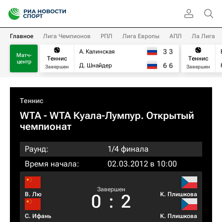
Главное
Лига Чемпионов
РПЛ
Лига Европы
АПЛ
Ла Лига
3
3
А. Калинская
Матч-
Теннис
Теннис
центр
6
6
Д. Шнайдер
Завершен
Завершен
Теннис
WTA
- WTA Куала-Лумпур. Открытый
чемпионат
Раунд:
1/4 финала
Время начала:
02.03.2012 в 10:00
Завершен
В. Лю
К. Плишкова
0
:
2
С. Ифань
К. Плишкова