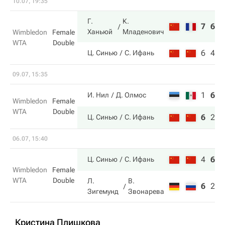
10.07, 19:35
Г.
К.
7
6
Ханьюй
Младенович
Wimbledon
Female
WTA
Double
6
4
Ц. Синью
С. Ифань
09.07, 15:35
1
6
4
И. Нил
Д. Олмос
Wimbledon
Female
WTA
Double
6
2
6
Ц. Синью
С. Ифань
06.07, 15:40
4
6
6
Ц. Синью
С. Ифань
Wimbledon
Female
WTA
Double
Л.
В.
6
2
4
Зигемунд
Звонарева
Кристина Плишкова