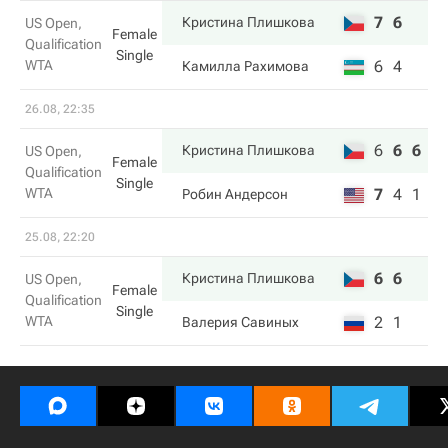
7
6
Кристина Плишкова
US Open,
Female
Qualification
Single
WTA
6
4
Камилла Рахимова
26.08, 22:35
6
6
6
Кристина Плишкова
US Open,
Female
Qualification
Single
WTA
7
4
1
Робин Андерсон
25.08, 22:20
6
6
Кристина Плишкова
US Open,
Female
Qualification
Single
WTA
2
1
Валерия Савиных