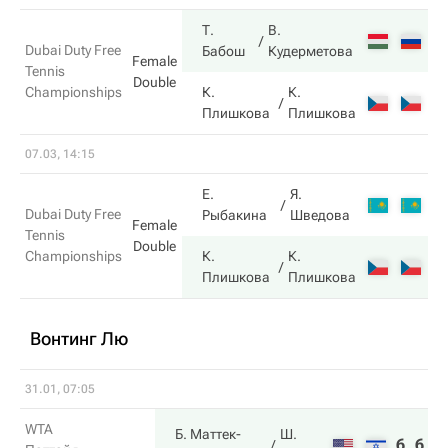
Т.
В.
6
Dubai Duty Free
Бабош
Кудерметова
Female
Tennis
Double
Championships
К.
К.
2
Плишкова
Плишкова
07.03, 14:15
Е.
Я.
4
Dubai Duty Free
Рыбакина
Шведова
Female
Tennis
Double
Championships
К.
К.
6
Плишкова
Плишкова
Вонтинг Лю
31.01, 07:05
WTA
Б. Маттек-
Ш.
6
6