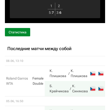
1
2
5
:
7
3
:
6
Статистика
Последние матчи между собой
08.06, 13:10
К.
К.
4
Плишкова
Плишкова
Roland Garros
Female
WTA
Double
Б.
К.
6
Крейчикова
Синякова
05.06, 16:50