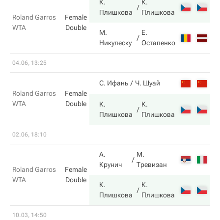
К.
К.
7
Плишкова
Плишкова
Roland Garros
Female
WTA
Double
М.
Е.
5
Никулеску
Остапенко
04.06, 13:25
7
С. Ифань
Ч. Шуай
Roland Garros
Female
WTA
Double
К.
К.
6
Плишкова
Плишкова
02.06, 18:10
А.
М.
0
Крунич
Тревизан
Roland Garros
Female
WTA
Double
К.
К.
6
Плишкова
Плишкова
10.03, 14:50