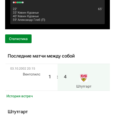
22‎’‎
65‎’‎
33‎’‎
Кевин Кураньи
40‎’‎
Кевин Кураньи
59‎’‎
Александр Глеб
(П)
Статистика
Последние матчи между собой
03.10.2002 20:15
Вентспилс
1
:
4
Штутгарт
История встреч
Штутгарт