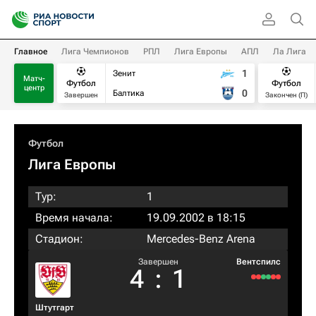
Главное
Лига Чемпионов
РПЛ
Лига Европы
АПЛ
Ла Лига
1
Зенит
Матч-
Футбол
Футбол
центр
0
Балтика
Завершен
Закончен (П)
Футбол
Лига Европы
Тур:
1
Время начала:
19.09.2002 в 18:15
Стадион:
Mercedes-Benz Arena
Завершен
Вентспилс
4
:
1
Штутгарт