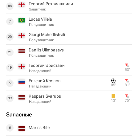
Георгий Рехвиашвили
88
Защитник
Lucas Villela
7
Полузащитник
Giorgi Mchedlishvili
20
Полузащитник
Danills Ulimbasevs
21
Полузащитник
Георгий Эристави
19
53‎’‎
Нападающий
Евгений Козлов
77
05‎’‎
81‎’‎
Нападающий
Kaspars Svarups
99
13‎’‎
75‎’‎
Нападающий
Запасные
Mariss Bite
6