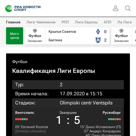
Главное
Лига Чемпионов
РПЛ
Лига Европы
АПЛ
Ла Лига
0
Крылья Советов
Матч-
Футбол
Футбол
центр
2
Балтика
Завершен
Завершен
Футбол
Квалификация Лиги Европы
Тур:
2
Время начала:
17.09.2020 в 15:15
Стадион:
Olimpiski centr Ventspils
Вентспилс
Завершен
Русенборг
1
:
5
05‎’‎
Евгений Козлов
15‎’‎
Дино Исламович
(П)
(
Dmitrijs Litvinskis
)
37‎’‎
Андерс Конрадсен
45‎’‎
Дино Исламович