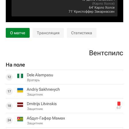
(
Карло Холсе
)
64‎’‎
Карло Холсе
71‎’‎
Кристоффер Закариассен
О матче
Трансляция
Статистика
Вентспилс
На поле
Dele Alampasu
12
Вратарь
Andriy Sakhnevych
17
Защитник
Dmitrijs Litvinskis
18
63‎’‎
Защитник
Абдул-Гафар Мамах
24
Защитник