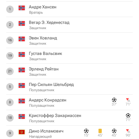
Андре Хансен
1
Вратарь
Вегар Э. Хеденестад
2
Защитник
Эвен Ховланд
16
Защитник
Густав Вальсвик
19
Защитник
Эрленд Рейтан
21
Защитник
Пер Сильян Шельбред
5
Полузащитник
Андерс Конрадсен
8
37‎’‎
71‎’‎
Полузащитник
Кристоффер Закариассен
18
71‎’‎
Полузащитник
Дино Исламович
9
15‎’‎
45‎’‎
45‎’‎
90‎’‎
Нападающий