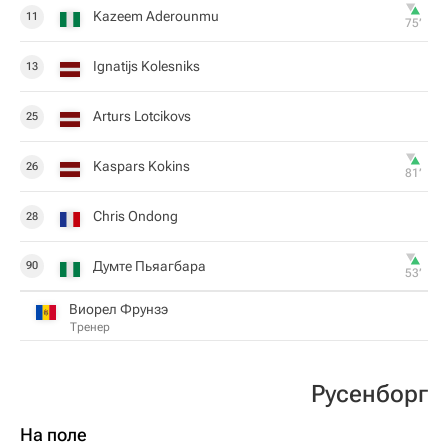
Kazeem Aderounmu
11
75‎’‎
Ignatijs Kolesniks
13
Arturs Lotcikovs
25
Kaspars Kokins
26
81‎’‎
Chris Ondong
28
Думте Пьяагбара
90
53‎’‎
Виорел Фрунзэ
Тренер
Русенборг
На поле