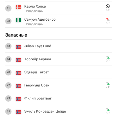
Карло Холсе
11
64‎’‎
Нападающий
Самуэл Адегбенро
28
58‎’‎
Нападающий
Запасные
Julian Faye Lund
13
Торгейр Бёрвен
14
90‎’‎
Эдвард Тагсет
20
Гьермунд Осен
22
71‎’‎
Филип Браттваг
23
Эмиль Конрадсен Цейде
35
58‎’‎