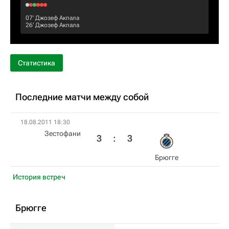
07‎’‎
Джозеф Акпала
26‎’‎
Джозеф Акпала
Статистика
Последние матчи между собой
18.08.2011 18:30
Зестофани
3
:
3
Брюгге
История встреч
Брюгге