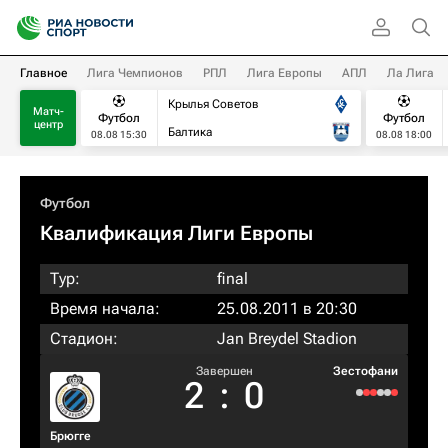
Главное
Лига Чемпионов
РПЛ
Лига Европы
АПЛ
Ла Лига
Крылья Советов
Матч-
Футбол
Футбол
центр
Балтика
08.08 15:30
08.08 18:00
Футбол
Квалификация Лиги Европы
Тур:
final
Время начала:
25.08.2011 в 20:30
Стадион:
Jan Breydel Stadion
Завершен
Зестофани
2
:
0
Брюгге