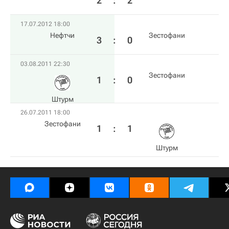
2
:
2
17.07.2012 18:00
Нефтчи
Зестофани
3
:
0
03.08.2011 22:30
Зестофани
1
:
0
Штурм
26.07.2011 18:00
Зестофани
1
:
1
Штурм