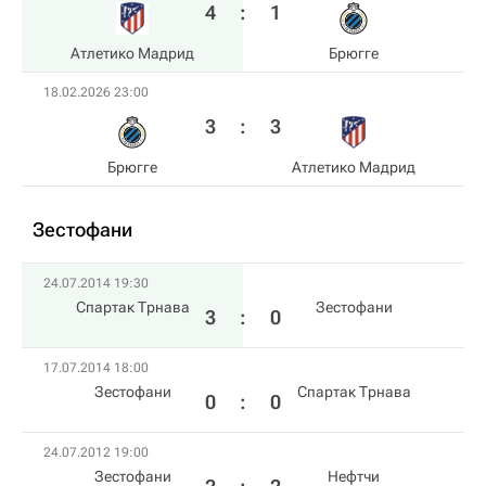
4
:
1
Атлетико Мадрид
Брюгге
18.02.2026 23:00
3
:
3
Брюгге
Атлетико Мадрид
Зестофани
24.07.2014 19:30
Спартак Трнава
Зестофани
3
:
0
17.07.2014 18:00
Зестофани
Спартак Трнава
0
:
0
24.07.2012 19:00
Зестофани
Нефтчи