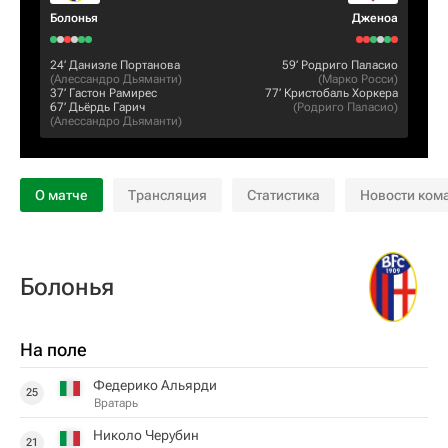
Болонья
Дженоа
24‎’‎
Даниэле Портанова
59‎’‎
Родриго Паласио
(
Алессандро Дьяманти
)
(
Марко Росси
)
37‎’‎
Гастон Рамирес
77‎’‎
Кристобаль Хоркера
67‎’‎
Дьёрдь Гарич
(
Родриго Паласио
)
(
Алессандро Дьяманти
)
О матче
Трансляция
Статистика
Новости ком
Болонья
На поле
Федерико Альярди
25
Вратарь
Николо Черубин
21