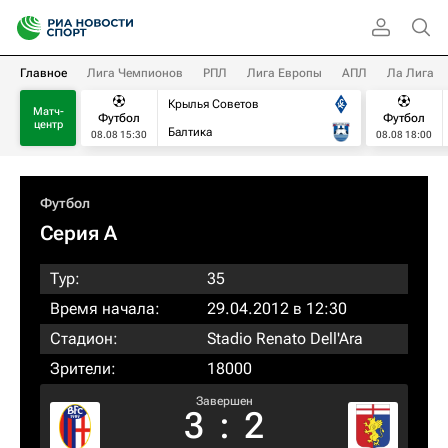
Главное
Лига Чемпионов
РПЛ
Лига Европы
АПЛ
Ла Лига
Крылья Советов
Матч-
Футбол
Футбол
центр
Балтика
08.08 15:30
08.08 18:00
Футбол
Серия А
Тур:
35
Время начала:
29.04.2012 в 12:30
Стадион:
Stadio Renato Dell'Ara
Зрители:
18000
Завершен
3
:
2