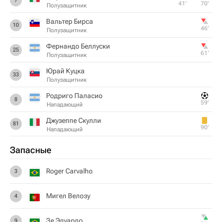
7
41‎’‎
70‎’‎
Полузащитник
Вальтер Бирса
10
46‎’‎
Полузащитник
Фернандо Беллуски
25
61‎’‎
Полузащитник
Юрай Куцка
33
Полузащитник
Родриго Паласио
8
59‎’‎
Нападающий
Джузеппе Скулли
81
90‎’‎
Нападающий
Запасные
Roger Carvalho
3
Мигел Велозу
4
Зе Эдуардо
9