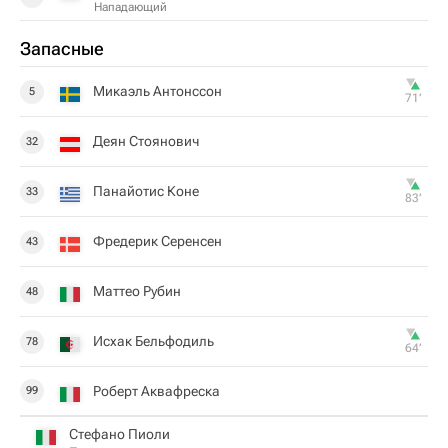
Нападающий
Запасные
Микаэль Антонссон
5
71‎’‎
Деян Стоянович
32
Панайотис Коне
33
83‎’‎
Фредерик Серенсен
43
Маттео Рубин
48
Исхак Бельфодиль
78
64‎’‎
Роберт Аквафреска
99
Стефано Пиоли