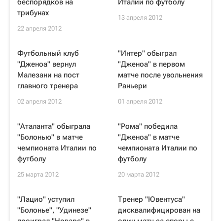
беспорядков на
Италии по футболу
трибунах
13 апреля 2012
22 апреля 2012
Футбольный клуб
"Интер" обыграл
"Дженоа" вернул
"Дженоа" в первом
Малезани на пост
матче после увольнения
главного тренера
Раньери
02 апреля 2012
01 апреля 2012
"Аталанта" обыграла
"Рома" победила
"Болонью" в матче
"Дженоа" в матче
чемпионата Италии по
чемпионата Италии по
футболу
футболу
25 марта 2012
20 марта 2012
"Лацио" уступил
Тренер "Ювентуса"
"Болонье", "Удинезе"
дисквалифицирован на