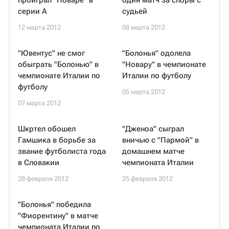
проиграл "Новаре" в
один матч за споры с
серии А
судьей
12 марта 2012
08 марта 2012
"Ювентус" не смог
"Болонья" одолела
обыграть "Болонью" в
"Новару" в чемпионате
чемпионате Италии по
Италии по футболу
футболу
05 марта 2012
07 марта 2012
Шкртел обошел
"Дженоа" сыграл
Гамшика в борьбе за
вничью с "Пармой" в
звание футболиста года
домашнем матче
в Словакии
чемпионата Италии
28 февраля 2012
25 февраля 2012
"Болонья" победила
"Фиорентину" в матче
чемпионата Италии по