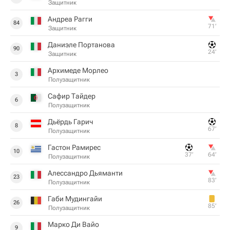
Защитник
Андреа Рагги
84
71‎’‎
Защитник
Даниэле Портанова
90
24‎’‎
Защитник
Архимеде Морлео
3
Полузащитник
Сафир Тайдер
6
Полузащитник
Дьёрдь Гарич
8
67‎’‎
Полузащитник
Гастон Рамирес
10
37‎’‎
64‎’‎
Полузащитник
Алессандро Дьяманти
23
83‎’‎
Полузащитник
Габи Мудингайи
26
85‎’‎
Полузащитник
Марко Ди Вайо
9