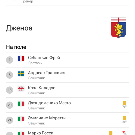
Тренер
Дженоа
На поле
Себастьян Фрей
1
Вратарь
Андреас Гранквист
5
Защитник
Каха Каладзе
13
Защитник
Джандоменико Место
20
76‎’‎
Защитник
Эмилиано Моретти
24
38‎’‎
Защитник
Марко Росси