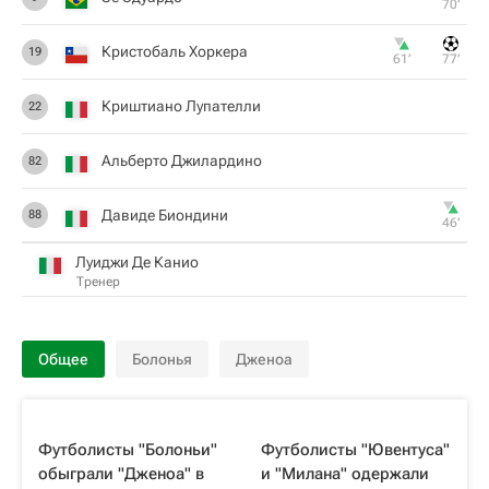
70‎’‎
Кристобаль Хоркера
19
61‎’‎
77‎’‎
Криштиано Лупателли
22
Альберто Джилардино
82
Давиде Биондини
88
46‎’‎
Луиджи Де Канио
Тренер
Общее
Болонья
Дженоа
Футболисты "Болоньи"
Футболисты "Ювентуса"
обыграли "Дженоа" в
и "Милана" одержали