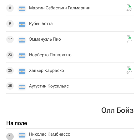
Мартин Себастьян Галмарини
8
46‎’‎
Рубен Ботта
9
Эммануэль Пио
17
71‎’‎
Норберто Папаратто
23
Хавьер Карраско
25
61‎’‎
Аугустин Коусильяс
35
Олл Бойз
На поле
Николас Камбиассо
1
Вратарь