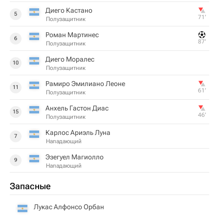
Диего Кастано
5
71‎’‎
Полузащитник
Роман Мартинес
6
87‎’‎
Полузащитник
Диего Моралес
10
Полузащитник
Рамиро Эмилиано Леоне
11
61‎’‎
Полузащитник
Анхель Гастон Диас
15
46‎’‎
Полузащитник
Карлос Ариэль Луна
7
Нападающий
Эзегуел Магиолло
9
Нападающий
Запасные
Лукас Алфонсо Орбан