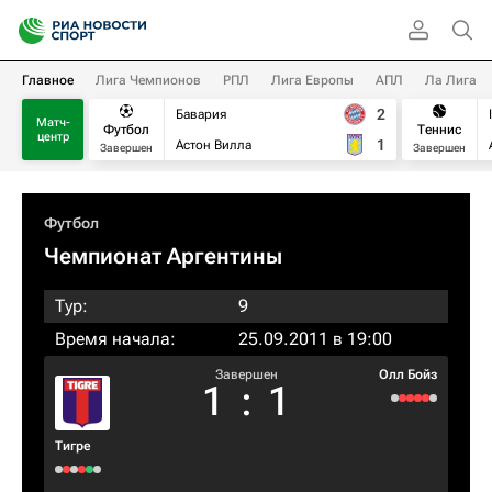
Главное
Лига Чемпионов
РПЛ
Лига Европы
АПЛ
Ла Лига
2
Бавария
Матч-
Футбол
Теннис
центр
1
Астон Вилла
Завершен
Завершен
Футбол
Чемпионат Аргентины
Тур:
9
Время начала:
25.09.2011 в 19:00
Завершен
Олл Бойз
1
:
1
Тигре