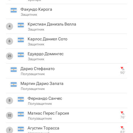
Факундо Кирога
Защитник
Кристиан Даниэль Велла
4
Защитник
Карлос Даниел Сото
6
Защитник
Едуардо Домингес
25
Защитник
Дарио Стефанато
90‎’‎
Полузащитник
Мартин Дарио Запата
Полузащитник
Фернандо Санчес
8
Полузащитник
Матиас Перес Гарсия
32
76‎’‎
Полузащитник
Агустин Торасса
7
83‎’‎