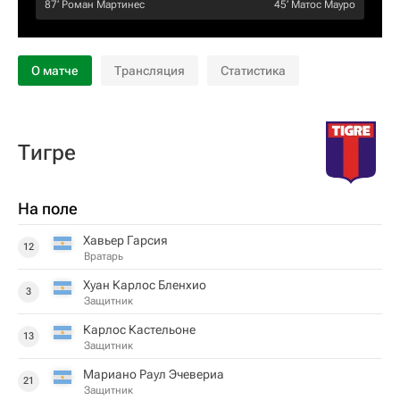
87‎’‎
Роман Мартинес
45‎’‎
Матос Мауро
О матче
Трансляция
Статистика
Тигре
На поле
Хавьер Гарсия
12
Вратарь
Хуан Карлос Бленхио
3
Защитник
Карлос Кастельоне
13
Защитник
Мариано Раул Эчевериа
21
Защитник