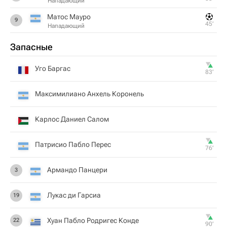
Нападающий
Матос Мауро
9
45‎’‎
Нападающий
Запасные
Уго Баргас
83‎’‎
Максимилиано Анхель Коронель
Карлос Даниел Салом
Патрисио Пабло Перес
76‎’‎
Армандо Панцери
3
Лукас ди Гарсиа
19
Хуан Пабло Родригес Конде
22
90‎’‎