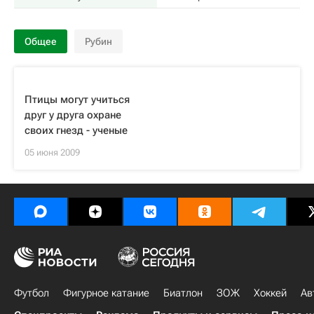
Общее
Рубин
Птицы могут учиться
друг у друга охране
своих гнезд - ученые
05 июня 2009
Футбол
Фигурное катание
Биатлон
ЗОЖ
Хоккей
Ав