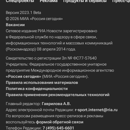
Спецпроекты
Реклама
Продукты и сервисы
Пресс-ц
Версия 2023.1 Beta
© 2026 МИА «Россия сегодня»
Вакансии
Сетевое издание РИА Новости зарегистрировано
в Федеральной службе по надзору в сфере связи,
информационных технологий и массовых коммуникаций
(Роскомнадзор) 08 апреля 2014 года.
Свидетельство о регистрации Эл № ФС77-57640
Учредитель: Федеральное государственное унитарное
предприятие Международное информационное агентство
«Россия сегодня»
(МИА «Россия сегодня»).
Правила использования материалов
Политика конфиденциальности
Правила применения рекомендательных технологий
Главный редактор:
Гаврилова А.В.
Адрес электронной почты Редакции:
r-sport.internet@ria.ru
По вопросам размещения пресс-релизов и рекламы
воспользуйтесь
формой обратной связи
Телефон Редакции:
7 (495) 645-6601