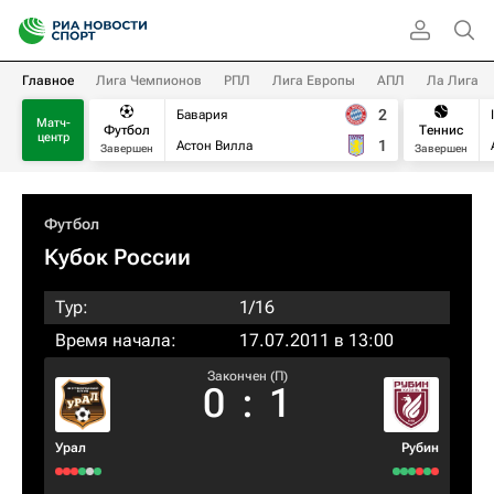
Главное
Лига Чемпионов
РПЛ
Лига Европы
АПЛ
Ла Лига
2
Бавария
Матч-
Футбол
Теннис
центр
1
Астон Вилла
Завершен
Завершен
Футбол
Кубок России
Тур:
1/16
Время начала:
17.07.2011 в 13:00
Закончен (П)
0
:
1
Урал
Рубин