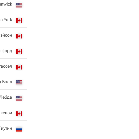
unwick
en York
Мэйсон
енфорд
Рассел
д Болл
 Лебда
ккензи
Тиутин