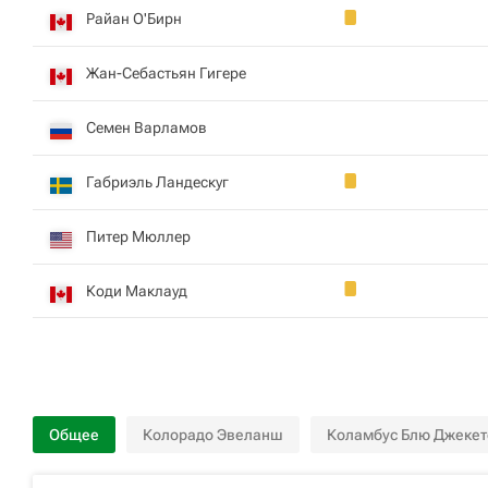
Райан О'Бирн
Жан-Себастьян Гигере
Семен Варламов
Габриэль Ландескуг
Питер Мюллер
Коди Маклауд
Общее
Колорадо Эвеланш
Коламбус Блю Джекет