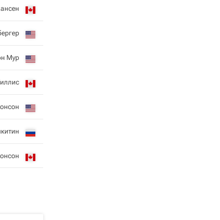
хансен
бергер
н Мур
Гиллис
онсон
икитин
онсон