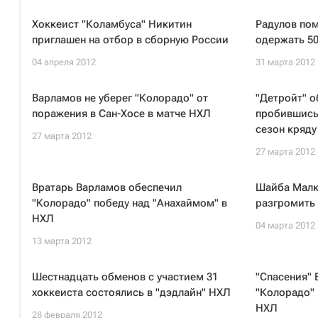
Хоккеист "Коламбуса" Никитин
Радулов пом
приглашен на отбор в сборную России
одержать 50
04 апреля 2012
31 марта 2012
Варламов не уберег "Колорадо" от
"Детройт" о
поражения в Сан-Хосе в матче НХЛ
пробившись
сезон кряду
27 марта 2012
27 марта 2012
Вратарь Варламов обеспечил
Шайба Малк
"Колорадо" победу над "Анахаймом" в
разгромить 
НХЛ
04 марта 2012
13 марта 2012
Шестнадцать обменов с участием 31
"Спасения"
хоккеиста состоялись в "дэдлайн" НХЛ
"Колорадо" 
НХЛ
28 февраля 2012