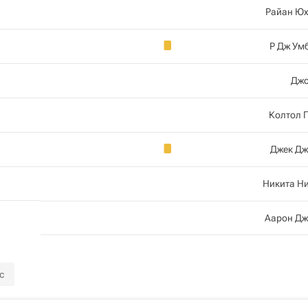
Райан Ю
Р Дж Ум
Джо
Колтол 
Джек Дж
Никита Н
Аарон Дж
с