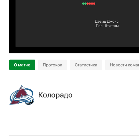
Дэвид Джонс
Пол Штястны
О матче
Протокол
Статистика
Новости кома
Колорадо