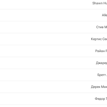
Shawn H
All
Стив 
Кертис С
Райан 
Джаре
Бретт
Дерек Ма
Федор 