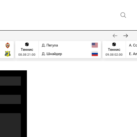
Д. Пегула
А. С
Теннис
Теннис
Д. Шнайдер
Е. А
08.08 21:00
09.08 02:00