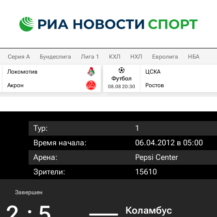
Серия А
Бундеслига
Лига 1
КХЛ
НХЛ
Евролига
НБА
Локомотив
ЦСКА
Футбол
Акрон
Ростов
08.08 20:30
Тур:
1
Время начала:
06.04.2012 в 05:00
Арена:
Pepsi Center
Зрители:
15610
Завершен
2
:
5
Коламбус