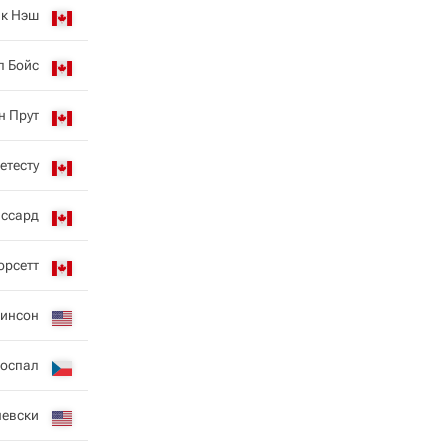
ик Нэш
л Бойс
н Прут
етесту
ассард
орсетт
кинсон
роспал
невски