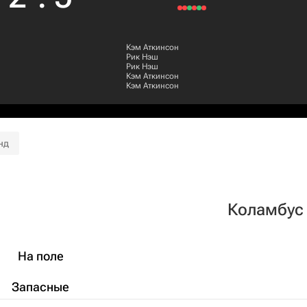
Кэм Аткинсон
Рик Нэш
Рик Нэш
Кэм Аткинсон
Кэм Аткинсон
нд
Коламбус
На поле
Запасные