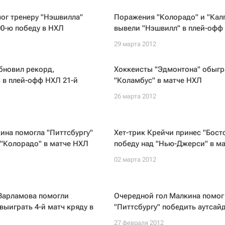
ог тренеру "Нэшвилла"
Поражения "Колорадо" и "Кал
0-ю победу в НХЛ
вывели "Нэшвилл" в плей-офф
29 марта 2012
бновил рекорд,
Хоккеисты "Эдмонтона" обыгр
 в плей-офф НХЛ 21-й
"Коламбус" в матче НХЛ
26 марта 2012
ина помогла "Питтсбургу"
Хет-трик Крейчи принес "Бост
"Колорадо" в матче НХЛ
победу над "Нью-Джерси" в м
02 марта 2012
 Варламова помогли
Очередной гол Малкина помог
выиграть 4-й матч кряду в
"Питтсбургу" победить аутсай
27 февраля 2012