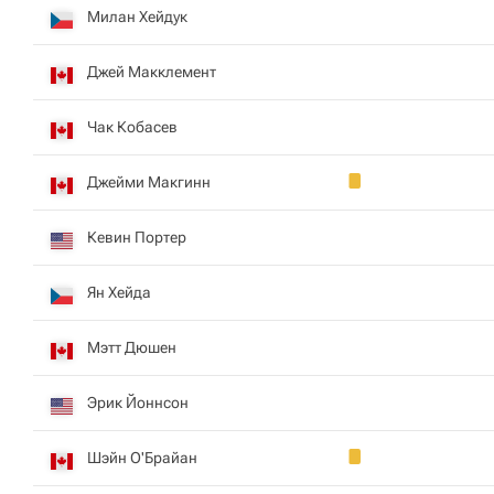
Милан Хейдук
Джей Макклемент
Чак Кобасев
Джейми Макгинн
Кевин Портер
Ян Хейда
Мэтт Дюшен
Эрик Йоннсон
Шэйн О'Брайан