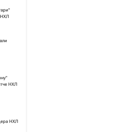
гари"
 НХЛ
али
ону"
атче НХЛ
дера НХЛ