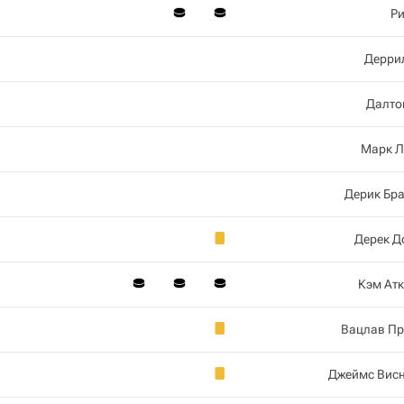
Р
Дерри
Далто
Марк Л
Дерик Бр
Дерек Д
Кэм Ат
Вацлав П
Джеймс Вис