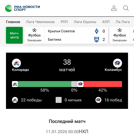
Главное
Лига Чемпионов
РПЛ
Лига Европы
АПЛ
Ла Лига
0
Крылья Советов
Матч-
Футбол
Футбол
центр
2
Балтика
Завершен
Завершен
38
матчей
Колорадо
Коламбус
58%
0%
42%
22 победы
0 ничьих
16 побед
Последний матч
НХЛ
11.01.2026 00:00