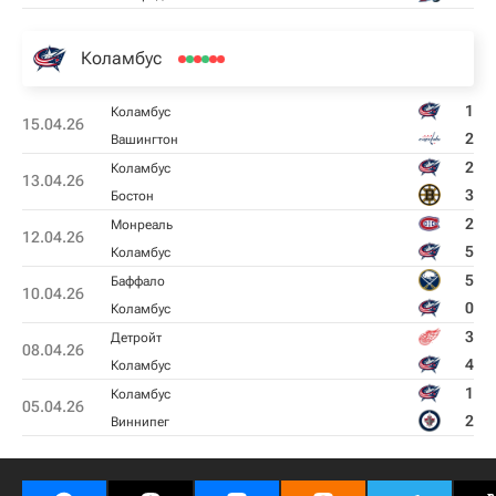
Коламбус
1
Коламбус
15.04.26
2
Вашингтон
2
Коламбус
13.04.26
3
Бостон
2
Монреаль
12.04.26
5
Коламбус
5
Баффало
10.04.26
0
Коламбус
3
Детройт
08.04.26
4
Коламбус
1
Коламбус
05.04.26
2
Виннипег