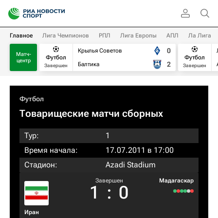
Главное
Лига Чемпионов
РПЛ
Лига Европы
АПЛ
Ла Лига
0
Крылья Советов
Матч-
Футбол
Футбол
центр
2
Балтика
Завершен
Завершен
Футбол
Товарищеские матчи сборных
Тур:
1
Время начала:
17.07.2011 в 17:00
Стадион:
Azadi Stadium
Завершен
Мадагаскар
1
:
0
Иран