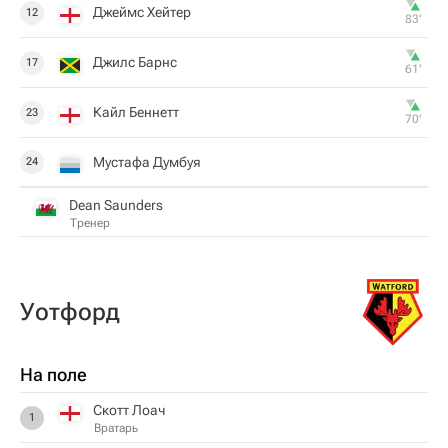
Джеймс Хейтер
12
83‎’‎
Джилс Барнс
17
61‎’‎
Кайл Беннетт
23
70‎’‎
Мустафа Думбуя
24
Dean Saunders
Тренер
Уотфорд
На поле
Скотт Лоач
1
Вратарь