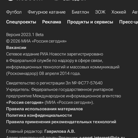
Футбол
Фигурное катание
Биатлон
ЗОЖ
Хоккей
Ав
Спецпроекты
Реклама
Продукты и сервисы
Пресс-ц
Версия 2023.1 Beta
© 2026 МИА «Россия сегодня»
Вакансии
Сетевое издание РИА Новости зарегистрировано
в Федеральной службе по надзору в сфере связи,
информационных технологий и массовых коммуникаций
(Роскомнадзор) 08 апреля 2014 года.
Свидетельство о регистрации Эл № ФС77-57640
Учредитель: Федеральное государственное унитарное
предприятие Международное информационное агентство
«Россия сегодня»
(МИА «Россия сегодня»).
Правила использования материалов
Политика конфиденциальности
Правила применения рекомендательных технологий
Главный редактор:
Гаврилова А.В.
Адрес электронной почты Редакции:
r-sport.internet@ria.ru