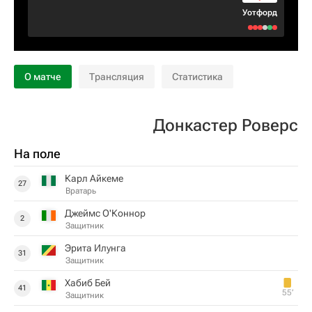
Уотфорд
О матче
Трансляция
Статистика
Донкастер Роверс
На поле
Карл Айкеме
27
Вратарь
Джеймс О'Коннор
2
Защитник
Эрита Илунга
31
Защитник
Хабиб Бей
41
55‎’‎
Защитник