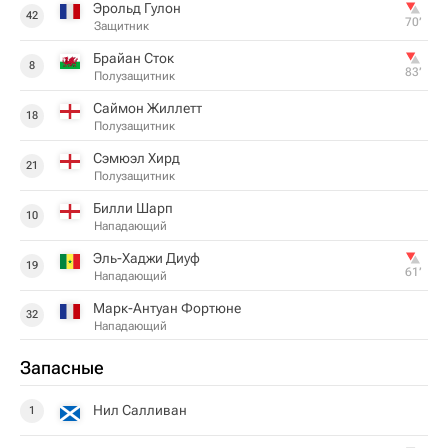
Эрольд Гулон
42
70‎’‎
Защитник
Брайан Сток
8
83‎’‎
Полузащитник
Саймон Жиллетт
18
Полузащитник
Сэмюэл Хирд
21
Полузащитник
Билли Шарп
10
Нападающий
Эль-Хаджи Диуф
19
61‎’‎
Нападающий
Марк-Антуан Фортюне
32
Нападающий
Запасные
Нил Салливан
1