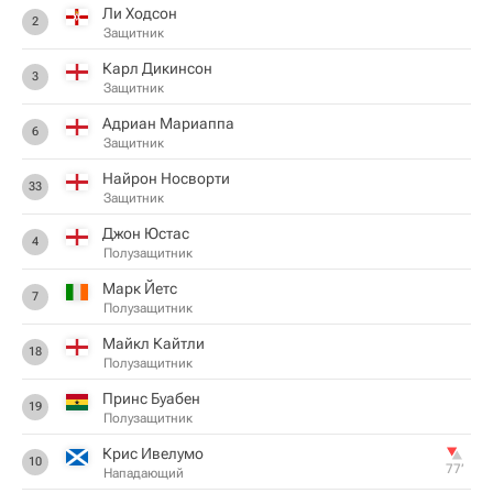
Ли Ходсон
2
Защитник
Карл Дикинсон
3
Защитник
Адриан Мариаппа
6
Защитник
Найрон Носворти
33
Защитник
Джон Юстас
4
Полузащитник
Марк Йетс
7
Полузащитник
Майкл Кайтли
18
Полузащитник
Принс Буабен
19
Полузащитник
Крис Ивелумо
10
77‎’‎
Нападающий