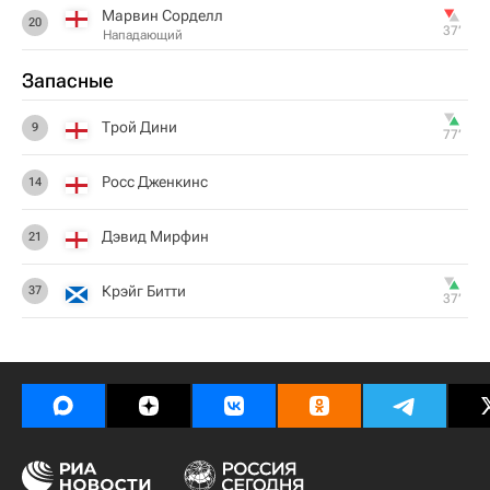
Марвин Сорделл
20
37‎’‎
Нападающий
Запасные
Трой Дини
9
77‎’‎
Росс Дженкинс
14
Дэвид Мирфин
21
Крэйг Битти
37
37‎’‎