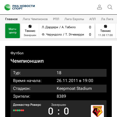
Главное
Лига Чемпионов
РПЛ
Лига Европы
АПЛ
Ла Лига
0
Л. Дардери
А. Табило
Матч-
Теннис
Теннис
центр
0
Ф. Черундоло
Т. Этчеверри
Завершен
11.08 17:00
Футбол
Чемпионшип
Тур:
18
Время начала:
26.11.2011 в 19:00
Стадион:
Keepmoat Stadium
Зрители:
8389
Донкастер Роверс
Завершен
0
:
0