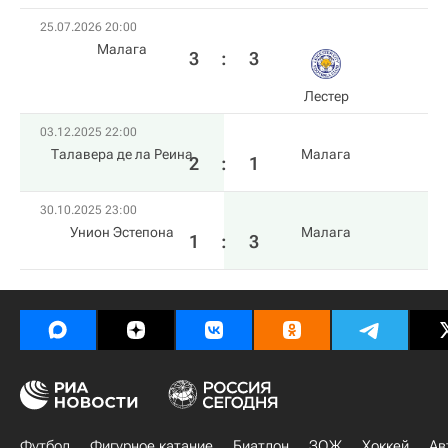
25.07.2026 20:00
Малага
3
:
3
Лестер
03.12.2025 22:00
Талавера де ла Реина
Малага
2
:
1
30.10.2025 23:00
Унион Эстепона
Малага
1
:
3
Футбол
Фигурное катание
Биатлон
ЗОЖ
Хоккей
Ав