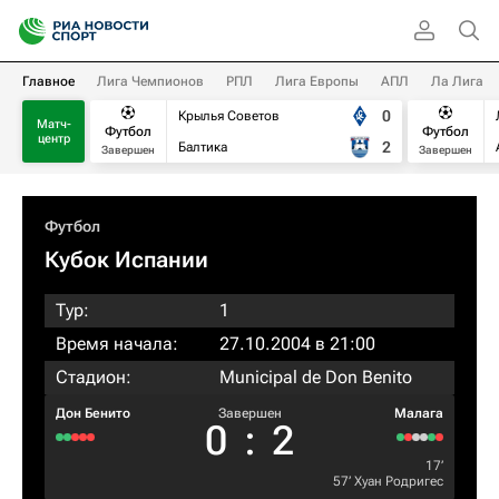
Главное
Лига Чемпионов
РПЛ
Лига Европы
АПЛ
Ла Лига
0
Крылья Советов
Матч-
Футбол
Футбол
центр
2
Балтика
Завершен
Завершен
Футбол
Кубок Испании
Тур:
1
Время начала:
27.10.2004 в 21:00
Стадион:
Municipal de Don Benito
Дон Бенито
Завершен
Малага
0
:
2
17‎’‎
57‎’‎
Хуан Родригес