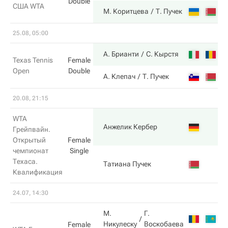
Double
США WTA
6
М. Коритцева
Т. Пучек
25.08, 05:00
7
А. Брианти
С. Кырстя
Texas Tennis
Female
Open
Double
6
А. Клепач
Т. Пучек
20.08, 21:15
WTA
6
Анжелик Кербер
Грейпвайн.
Открытый
Female
чемпионат
Single
Техаса.
0
Татиана Пучек
Квалификация
24.07, 14:30
М.
Г.
3
Никулеску
Воскобаева
Female