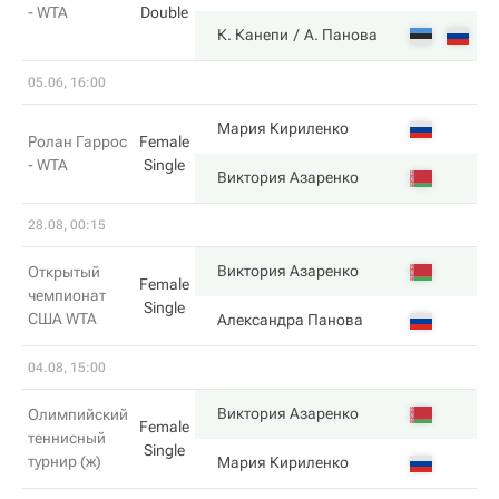
- WTA
Double
4
К. Канепи
А. Панова
05.06, 16:00
6
Мария Кириленко
Ролан Гаррос
Female
- WTA
Single
7
Виктория Азаренко
28.08, 00:15
6
Виктория Азаренко
Открытый
Female
чемпионат
Single
США WTA
0
Александра Панова
04.08, 15:00
6
Виктория Азаренко
Олимпийский
Female
теннисный
Single
турнир (ж)
3
Мария Кириленко