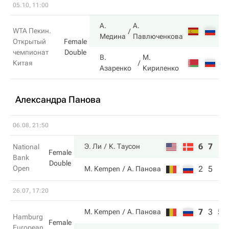
05.10, 11:00
А.
А.
6
WTA Пекин.
Медина
Павлюченкова
Открытый
Female
чемпионат
Double
В.
М.
2
Китая
Азаренко
Кириленко
Александра Панова
06.08, 21:50
6
7
Э. Ли
К. Таусон
National
Female
Bank
Double
Open
2
5
M. Kempen
А. Панова
26.07, 17:20
7
3
5
M. Kempen
А. Панова
Hamburg
Female
European