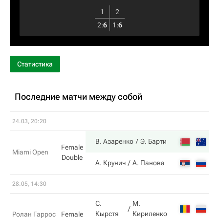
1
2
2
:
6
1
:
6
Статистика
Последние матчи между собой
24.03, 20:20
6
В. Азаренко
Э. Барти
Female
Miami Open
Double
3
А. Крунич
А. Панова
28.05, 14:30
С.
М.
6
Кырстя
Кириленко
Ролан Гаррос
Female