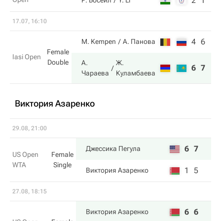
2
1
Р. Босеил
Y. Li
17.07, 16:10
4
6
M. Kempen
А. Панова
Female
Iasi Open
Double
А.
Ж.
6
7
Чараева
Куламбаева
Виктория Азаренко
29.08, 21:00
6
7
Джессика Пегула
US Open
Female
WTA
Single
1
5
Виктория Азаренко
27.08, 18:15
6
6
Виктория Азаренко