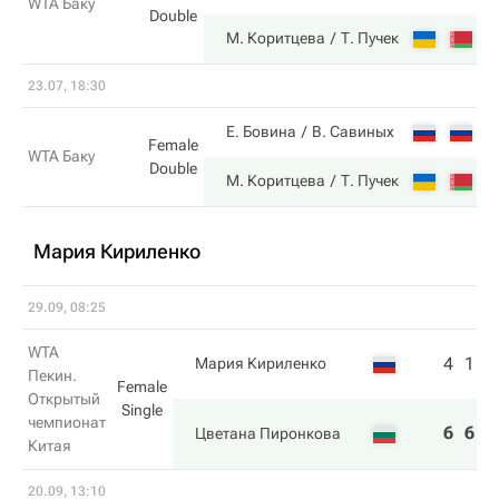
WTA Баку
Double
6
М. Коритцева
Т. Пучек
23.07, 18:30
1
Е. Бовина
В. Савиных
Female
WTA Баку
Double
6
М. Коритцева
Т. Пучек
Мария Кириленко
29.09, 08:25
WTA
4
1
Мария Кириленко
Пекин.
Female
Открытый
Single
чемпионат
6
6
Цветана Пиронкова
Китая
20.09, 13:10