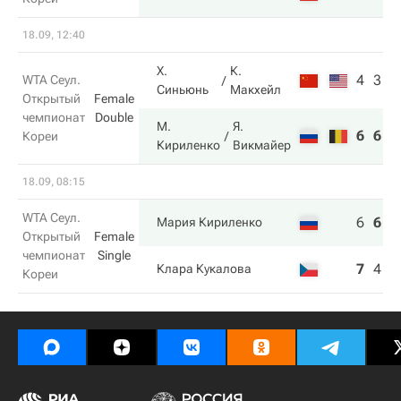
18.09, 12:40
Х.
К.
4
3
WTA Сеул.
Синьюнь
Макхейл
Открытый
Female
чемпионат
Double
М.
Я.
6
6
Кореи
Кириленко
Викмайер
18.09, 08:15
WTA Сеул.
6
6
6
Мария Кириленко
Открытый
Female
чемпионат
Single
7
4
0
Клара Кукалова
Кореи