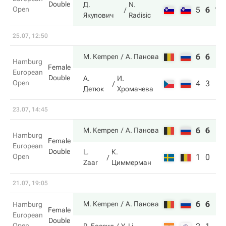
Double
Д.
N.
Open
5
6
10
Якупович
Radisic
25.07, 12:50
6
6
M. Kempen
А. Панова
Hamburg
Female
European
Double
А.
И.
Open
4
3
Детюк
Хромачева
23.07, 14:45
6
6
M. Kempen
А. Панова
Hamburg
Female
European
Double
L.
К.
Open
1
0
Zaar
Циммерман
21.07, 19:05
6
6
M. Kempen
А. Панова
Hamburg
Female
European
Double
Open