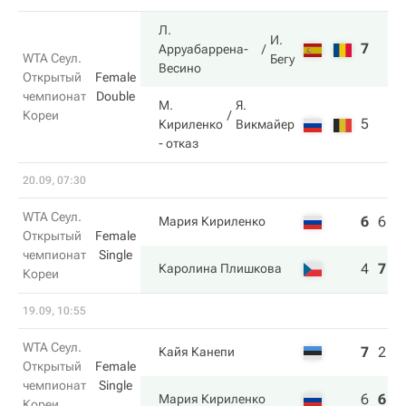
Л.
И.
7
Арруабаррена-
WTA Сеул.
Бегу
Весино
Открытый
Female
чемпионат
Double
М.
Я.
Кореи
5
Кириленко
Викмайер
- отказ
20.09, 07:30
WTA Сеул.
6
6
3
Мария Кириленко
Открытый
Female
чемпионат
Single
4
7
6
Каролина Плишкова
Кореи
19.09, 10:55
WTA Сеул.
7
2
3
Кайя Канепи
Открытый
Female
чемпионат
Single
6
6
6
Мария Кириленко
Кореи