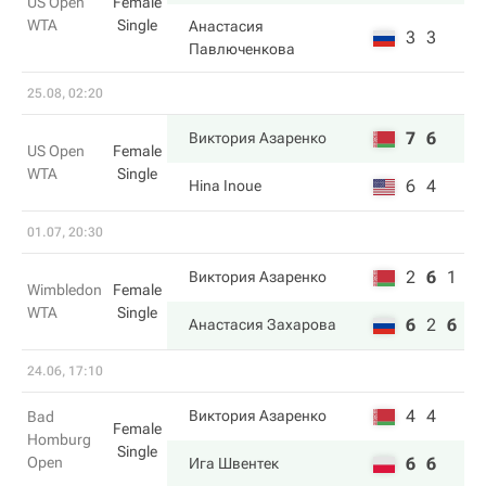
US Open
Female
WTA
Single
Анастасия
3
3
Павлюченкова
25.08, 02:20
7
6
Виктория Азаренко
US Open
Female
WTA
Single
6
4
Hina Inoue
01.07, 20:30
2
6
1
Виктория Азаренко
Wimbledon
Female
WTA
Single
6
2
6
Анастасия Захарова
24.06, 17:10
4
4
Виктория Азаренко
Bad
Female
Homburg
Single
Open
6
6
Ига Швентек