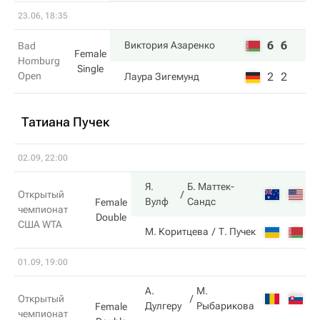
23.06, 18:35
6
6
Виктория Азаренко
Bad
Female
Homburg
Single
Open
2
2
Лаура Зигемунд
Татиана Пучек
02.09, 22:00
Я.
Б. Маттек-
5
Открытый
Вулф
Сандс
Female
чемпионат
Double
США WTA
7
М. Коритцева
Т. Пучек
01.09, 19:00
А.
М.
4
Открытый
Дулгеру
Рыбарикова
Female
чемпионат