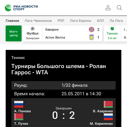
Главное
Лига Чемпионов
РПЛ
Лига Европы
АПЛ
Ла Лига
2
Бавария
I.
Матч-
Футбол
Теннис
центр
1
Астон Вилла
А
Завершен
2-й сет
Теннис
Турниры Большого шлема
- Ролан
Гаррос - WTA
Раунд:
1/32 финала
Время начала:
25.05.2011 в 14:30
Завершен
А. Панова
В. Азаренко
0
:
2
Т. Пучек
М. Кириленко