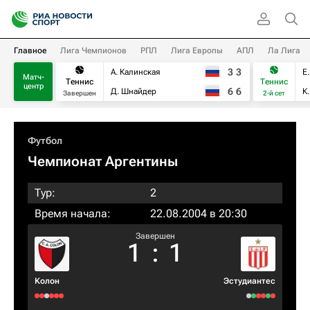
Главное
Лига Чемпионов
РПЛ
Лига Европы
АПЛ
Ла Лига
3
3
А. Калинская
Е
Матч-
Теннис
Теннис
центр
6
6
Д. Шнайдер
К
Завершен
2-й сет
Футбол
Чемпионат Аргентины
Тур:
2
Время начала:
22.08.2004 в 20:30
Завершен
1
:
1
Колон
Эстудиантес