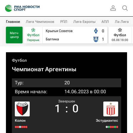
Главное
Лига Чемпионов
РПЛ
Лига Европы
АПЛ
Ла Лига
0
Крылья Советов
Матч-
Футбол
Футбол
центр
1
Балтика
Перерыв
08.08 18:00
Футбол
Чемпионат Аргентины
Тур:
20
Время начала:
14.06.2023 в 00:00
Завершен
1
:
0
Колон
Эстудиантес