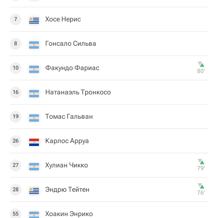
Хосе Нерис
7
Гонсало Сильва
8
Факундо Фариас
10
80‎’‎
Натанаэль Тронкосо
16
Томас Гальван
19
Карлос Арруа
26
Хулиан Чикко
27
79‎’‎
Эндрю Тейтен
28
76‎’‎
Хоакин Энрико
55