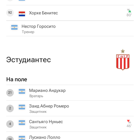
Хорхе Бенитес
92
80‎’‎
Нестор Горосито
Тренер
Эстудиантес
На поле
Мариано Андухар
21
Вратарь
Заид Абнер Ромеро
2
Защитник
Сантьяго Нуньес
4
46‎’‎
Защитник
Лусиано Лолло
26