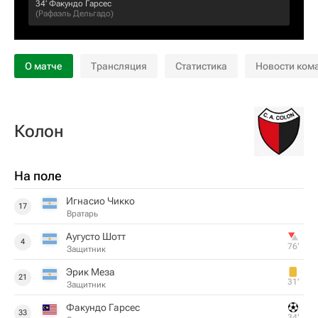
34‎’‎
Факундо Гарсес
(
Рафаэль Дельгадо
)
О матче
Трансляция
Статистика
Новости ком
Колон
На поле
Игнасио Чикко
17
Вратарь
Аугусто Шотт
4
76‎’‎
Защитник
Эрик Меза
21
31‎’‎
Защитник
Факундо Гарсес
33
34‎’‎