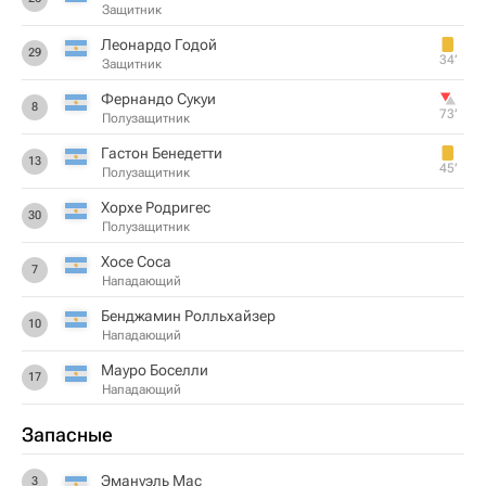
Защитник
Леонардо Годой
29
34‎’‎
Защитник
Фернандо Сукуи
8
73‎’‎
Полузащитник
Гастон Бенедетти
13
45‎’‎
Полузащитник
Хорхе Родригес
30
Полузащитник
Хосе Соса
7
Нападающий
Бенджамин Ролльхайзер
10
Нападающий
Мауро Боселли
17
Нападающий
Запасные
Эмануэль Мас
3