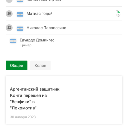
Матиас Годой
20
46‎’‎
Николас Палавесино
22
Едуардо Домингес
Тренер
Общее
Колон
Аргентинский защитник
Конти перешел из
"Бенфики" в
"Локомотив"
30 января 2023