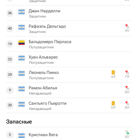
Защитник
Джан Нарделли
36
Защитник
Рафаэль Дельгадо
40
45‎’‎
Защитник
Бальдомеро Перласа
14
Полузащитник
Хуан Альварес
22
Полузащитник
Леонель Пикко
29
44‎’‎
79‎’‎
Полузащитник
Рамон Абилья
9
80‎’‎
Нападающий
Сантьяго Пьеротти
30
59‎’‎
80‎’‎
Нападающий
Запасные
Кристиан Вега
5
45‎’‎