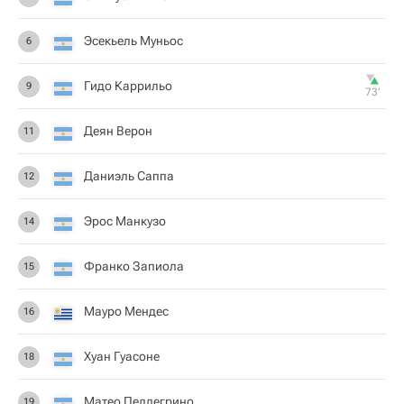
Эсекьель Муньос
6
Гидо Каррильо
9
73‎’‎
Деян Верон
11
Даниэль Саппа
12
Эрос Манкузо
14
Франко Запиола
15
Мауро Мендес
16
Хуан Гуасоне
18
Матео Пеллегрино
19