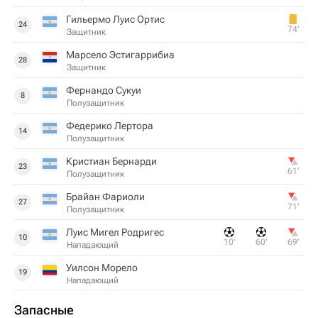
Гильермо Луис Ортис
24
74‎’‎
Защитник
Марсело Эстигаррибиа
28
Защитник
Фернандо Сукуи
8
Полузащитник
Федерико Лертора
14
Полузащитник
Кристиан Бернарди
23
61‎’‎
Полузащитник
Брайан Фариоли
27
71‎’‎
Полузащитник
Луис Мигел Родригес
10
10‎’‎
60‎’‎
69‎’‎
Нападающий
Уилсон Морело
19
Нападающий
Запасные