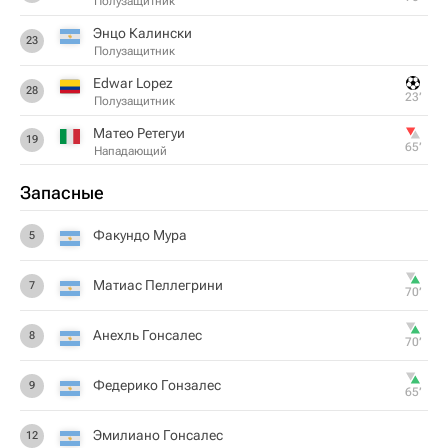
Полузащитник
Энцо Калински
23
Полузащитник
Edwar Lopez
28
23‎’‎
Полузащитник
Матео Ретегуи
19
65‎’‎
Нападающий
Запасные
Факундо Мура
5
Матиас Пеллегрини
7
70‎’‎
Анехль Гонсалес
8
70‎’‎
Федерико Гонзалес
9
65‎’‎
Эмилиано Гонсалес
12