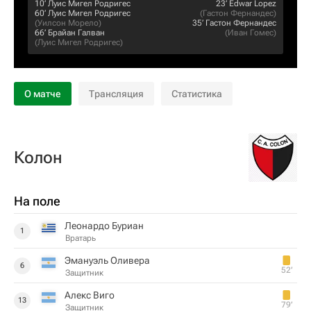
10‎’‎
Луис Мигел Родригес
23‎’‎
Edwar Lopez
60‎’‎
Луис Мигел Родригес
(
Гастон Фернандес
)
(
Уилсон Морело
)
35‎’‎
Гастон Фернандес
66‎’‎
Брайан Галван
(
Иван Гомес
)
(
Луис Мигел Родригес
)
О матче
Трансляция
Статистика
Колон
На поле
Леонардо Буриан
1
Вратарь
Эмануэль Оливера
6
52‎’‎
Защитник
Алекс Виго
13
79‎’‎
Защитник