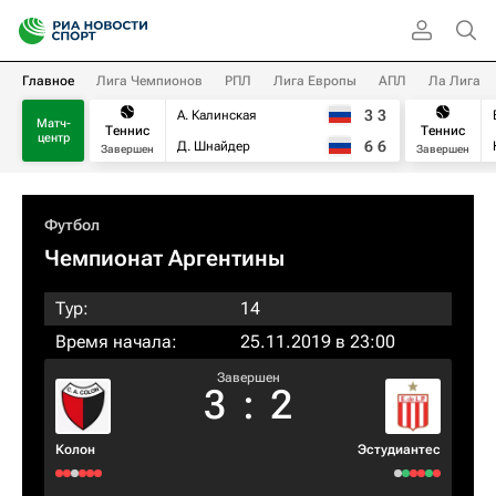
Главное
Лига Чемпионов
РПЛ
Лига Европы
АПЛ
Ла Лига
3
3
А. Калинская
Матч-
Теннис
Теннис
центр
6
6
Д. Шнайдер
Завершен
Завершен
Футбол
Чемпионат Аргентины
Тур:
14
Время начала:
25.11.2019 в 23:00
Завершен
3
:
2
Колон
Эстудиантес