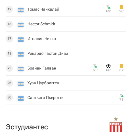
Томас Чанкалай
12
69‎’‎
90‎’‎
Hector Schmidt
15
Игнасио Чикко
17
Рикардо Гастон Диаз
18
Брайан Галван
25
61‎’‎
66‎’‎
67‎’‎
Хуан Цурбригген
26
Сантьяго Пьеротти
30
71‎’‎
Эстудиантес