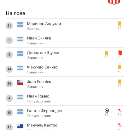
На поле
Мариано Андухар
21
90‎’‎
Вратарь
Иван Экияга
3
Защитник
Джонатан Щунке
6
90‎’‎
90‎’‎
Защитник
Факундо Санчес
14
73‎’‎
Защитник
Juan Fuentes
30
90‎’‎
Защитник
Иван Гомес
4
Полузащитник
Гастон Фернандес
10
35‎’‎
70‎’‎
Полузащитник
Мануэль Кастро
17
70‎’‎