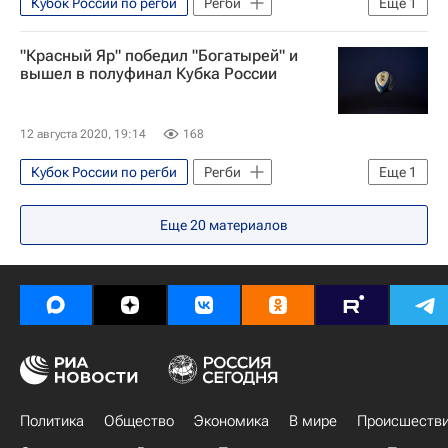
Кубок России по регби
Регби
Еще
1
ВВА-Подмосковье
"Красный Яр" победил "Богатырей" и
вышел в полуфинал Кубка России
12 августа 2020, 19:14
168
Кубок России по регби
Регби
Еще
1
Красный Яр
Еще
20
материалов
Политика
Общество
Экономика
В мире
Происшеств