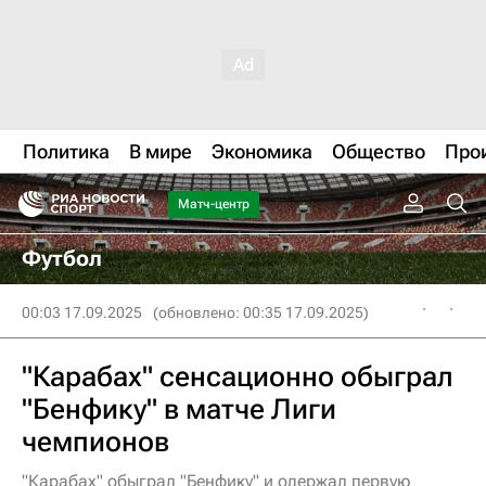
Политика
В мире
Экономика
Общество
Про
Матч-центр
Футбол
00:03 17.09.2025
(обновлено: 00:35 17.09.2025)
"Карабах" сенсационно обыграл
"Бенфику" в матче Лиги
чемпионов
"Карабах" обыграл "Бенфику" и одержал первую