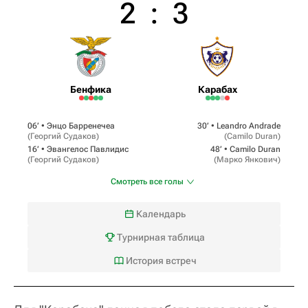
2
:
3
Бенфика
Карабах
06‎’‎ •
Энцо Барренечеа
30‎’‎ •
Leandro Andrade
(
Георгий Судаков
)
(
Camilo Duran
)
16‎’‎ •
Эвангелос Павлидис
48‎’‎ •
Camilo Duran
(
Георгий Судаков
)
(
Марко Янкович
)
Смотреть все голы
Календарь
Турнирная таблица
История встреч