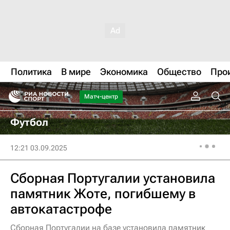
Политика
В мире
Экономика
Общество
Про
Матч-центр
Футбол
12:21 03.09.2025
Сборная Португалии установила
памятник Жоте, погибшему в
автокатастрофе
Сборная Португалии на базе установила памятник