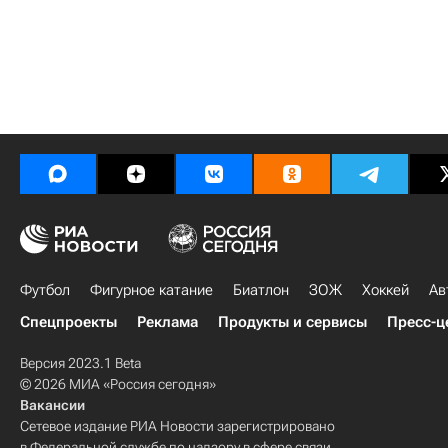
Футбол
Фигурное катание
Биатлон
ЗОЖ
Хоккей
Ав
Спецпроекты
Реклама
Продукты и сервисы
Пресс-ц
Версия 2023.1 Beta
© 2026 МИА «Россия сегодня»
Вакансии
Сетевое издание РИА Новости зарегистрировано
в Федеральной службе по надзору в сфере связи,