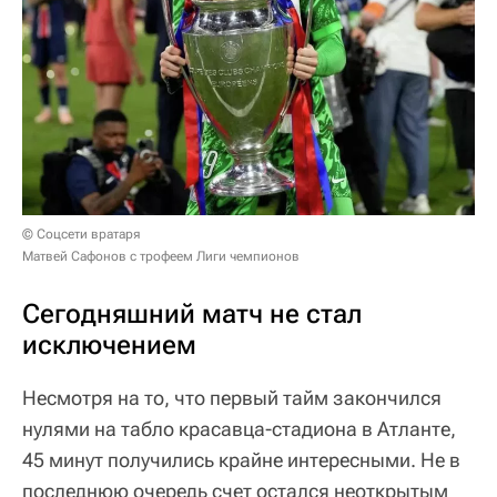
© Соцсети вратаря
Матвей Сафонов с трофеем Лиги чемпионов
Сегодняшний матч не стал
исключением
Несмотря на то, что первый тайм закончился
нулями на табло красавца-стадиона в Атланте,
45 минут получились крайне интересными. Не в
последнюю очередь счет остался неоткрытым