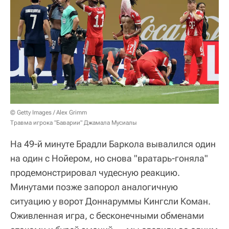
© Getty Images / Alex Grimm
Травма игрока "Баварии" Джамала Мусиалы
На 49-й минуте Брадли Баркола вывалился один
на один с Нойером, но снова "вратарь-гоняла"
продемонстрировал чудесную реакцию.
Минутами позже запорол аналогичную
ситуацию у ворот Доннаруммы Кингсли Коман.
Оживленная игра, с бесконечными обменами