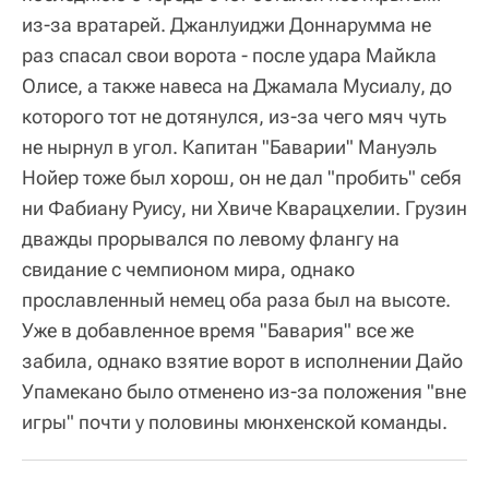
из-за вратарей. Джанлуиджи Доннарумма не
раз спасал свои ворота - после удара Майкла
Олисе, а также навеса на Джамала Мусиалу, до
которого тот не дотянулся, из-за чего мяч чуть
не нырнул в угол. Капитан "Баварии" Мануэль
Нойер тоже был хорош, он не дал "пробить" себя
ни Фабиану Руису, ни Хвиче Кварацхелии. Грузин
дважды прорывался по левому флангу на
свидание с чемпионом мира, однако
прославленный немец оба раза был на высоте.
Уже в добавленное время "Бавария" все же
забила, однако взятие ворот в исполнении Дайо
Упамекано было отменено из-за положения "вне
игры" почти у половины мюнхенской команды.