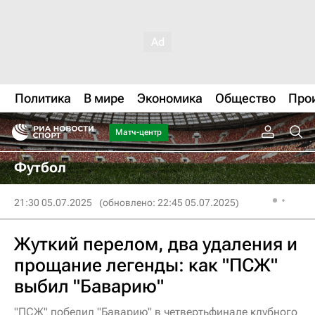
Политика
В мире
Экономика
Общество
Про
Матч-центр
Футбол
21:30 05.07.2025
(обновлено: 22:45 05.07.2025)
Жуткий перелом, два удаления и
прощание легенды: как "ПСЖ"
выбил "Баварию"
"ПСЖ" победил "Баварию" в четвертьфинале клубного