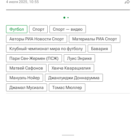
4 июля 2025, 10:55
Футбол
Спорт
Спорт — видео
Авторы РИА Новости Спорт
Материалы РИА Спорт
Клубный чемпионат мира по футболу
Бавария
Пари Сен-Жермен (ПСЖ)
Луис Энрике
Матвей Сафонов
Хвича Кварацхелия
Мануэль Нойер
Джанлуиджи Доннарумма
Джамал Мусиала
Томас Мюллер