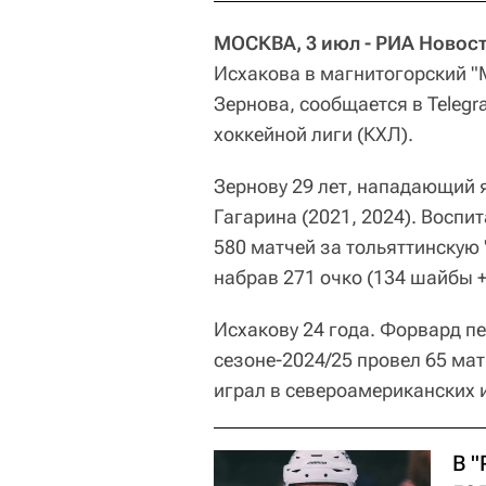
МОСКВА, 3 июл - РИА Новост
Исхакова в магнитогорский "
Зернова, сообщается в Teleg
хоккейной лиги (КХЛ).
Зернову 29 лет, нападающий 
Гагарина (2021, 2024). Воспи
580 матчей за тольяттинскую 
набрав 271 очко (134 шайбы +
Исхакову 24 года. Форвард п
сезоне-2024/25 провел 65 матч
играл в североамериканских и
В "