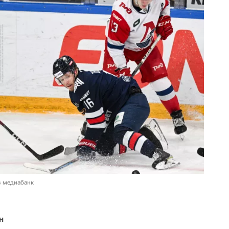
в медиабанк
н