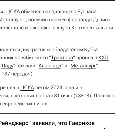
и.
ЦСКА обменял нападающего Руслана
Металлург", получив взамен форварда Дениса
ram-канале московского клуба Континентальной
является двукратным обладателем Кубка
танник челябинского "
Трактора
" провел в
КХЛ
"
Ладу
", омский "
Авангард
" и "
Металлург
",
 137 передач).
ерешел в
ЦСКА
летом 2024 года и в
ей, в которых набрал 31 очко (13+18). До этого
 европейских лигах.
Рейнджерс" заявили, что Гавриков