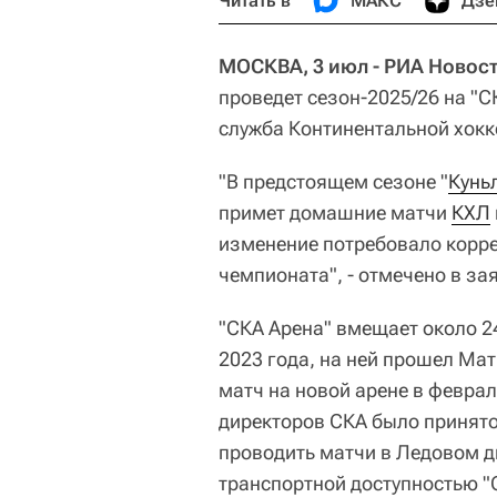
Читать в
МАКС
Дзе
МОСКВА, 3 июл - РИА Новос
проведет сезон-2025/26 на "С
служба Континентальной хокк
"В предстоящем сезоне "
Кунь
примет домашние матчи
КХЛ
изменение потребовало корре
чемпионата", - отмечено в за
"СКА Арена" вмещает около 2
2023 года, на ней прошел Ма
матч на новой арене в феврал
директоров СКА было принято 
проводить матчи в Ледовом д
транспортной доступностью "