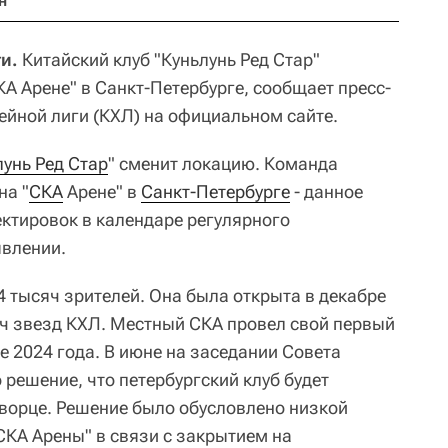
н
ти.
Китайский клуб "Куньлунь Ред Стар"
КА Арене" в Санкт-Петербурге, сообщает пресс-
ейной лиги (КХЛ) на официальном сайте.
лунь Ред Стар
" сменит локацию. Команда
на "
СКА
Арене" в
Санкт-Петербурге
- данное
ктировок в календаре регулярного
явлении.
4 тысяч зрителей. Она была открыта в декабре
тч звезд КХЛ. Местный СКА провел свой первый
е 2024 года. В июне на заседании Совета
решение, что петербургский клуб будет
ворце. Решение было обусловлено низкой
СКА Арены" в связи с закрытием на