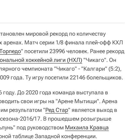
становлен мировой рекорд по количеству
х аренах. Матч серии 1/8 финала плей-офф КХЛ
Торпедо
" посетили 23996 человек. Ранее рекорд
ональной хоккейной лиги (НХЛ)
"Чикаго". Он
ярного чемпионата "Чикаго" - "Калгари" (5:2),
009 года. Ту игру посетили 22146 болельщиков.
6 году. До 2020 года команда выступала в
роводить свои игры на "Арене Мытищи". Арена
им результатом "
Ред Стар
" является выход в
а сезона-2016/17. В прошедшем розыгрыше
ьлунь" под руководством
Михаила Кравца
ирной таблице Западной конференции.