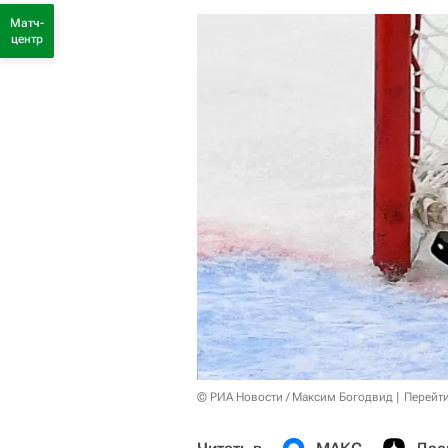
Матч-
центр
© РИА Новости / Максим Богодвид
Перейт