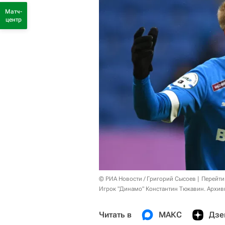
Матч-
центр
© РИА Новости / Григорий Сысоев
Перейти
Игрок "Динамо" Константин Тюкавин. Архив
Читать в
МАКС
Дзе