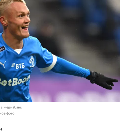
 в медиабанк
ное фото
н