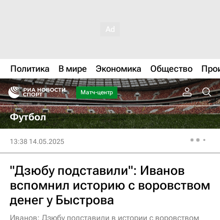
Политика
В мире
Экономика
Общество
Про
Матч-центр
Футбол
13:38 14.05.2025
"Дзюбу подставили": Иванов
вспомнил историю с воровством
денег у Быстрова
Иванов: Дзюбу подставили в истории с воровством