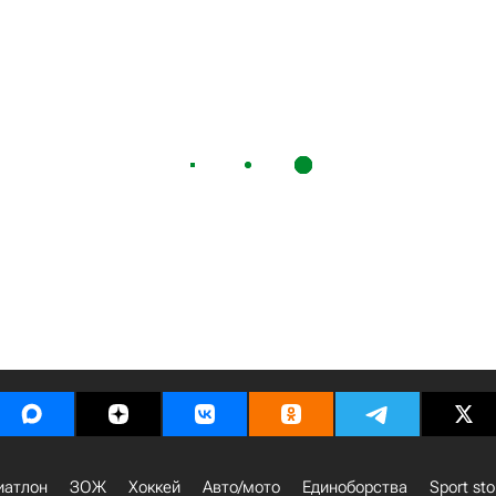
иатлон
ЗОЖ
Хоккей
Авто/мото
Единоборства
Sport sto