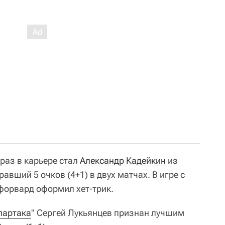
аз в карьере стал
Александр Кадейкин
из
бравший 5 очков (4+1) в двух матчах. В игре с
) форвард оформил хет-трик.
партака
" Сергей Лукьянцев признан лучшим