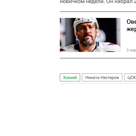
новичком недели. Он набрал 2 
Ов
же
3 мар
Хоккей
Никита Нестеров
ЦСК