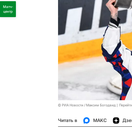
Матч-
центр
© РИА Новости / Максим Богодвид
Перейт
Читать в
МАКС
Дзе