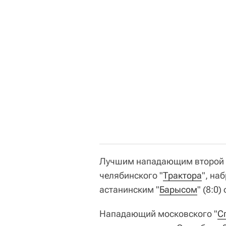
Лучшим нападающим второй р
челябинского "
Трактора
", на
астанинским "
Барысом
" (8:0
Нападающий московского "
С