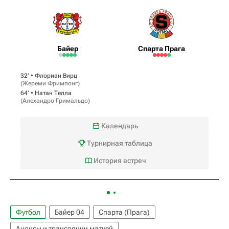
Байер
Спарта Прага
32‎’‎ •
Флориан Вирц
(
Жереми Фримпонг
)
64‎’‎ •
Натан Телла
(
Алехандро Гримальдо
)
Календарь
Турнирная таблица
История встреч
Футбол
Байер 04
Спарта (Прага)
Анонсы и трансляции матчей