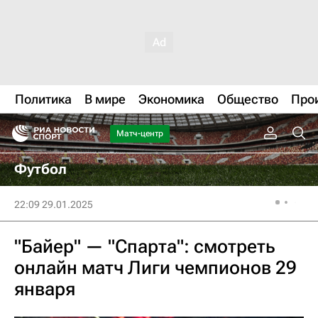
Политика
В мире
Экономика
Общество
Про
Матч-центр
Футбол
22:09 29.01.2025
"Байер" — "Спарта": смотреть
онлайн матч Лиги чемпионов 29
января