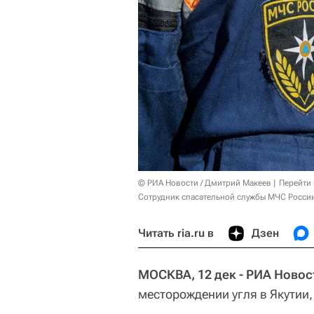
© РИА Новости / Дмитрий Макеев
Перейти
Сотрудник спасательной службы МЧС России
Читать ria.ru в
Дзен
МОСКВА, 12 дек - РИА Новос
месторождении угля в Якутии