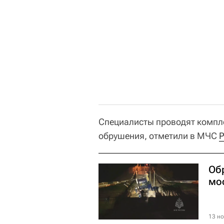
Специалисты проводят компл
обрушения, отметили в МЧС
Об
мо
13 но