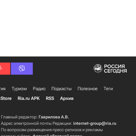
гия
Туризм
Радио
Подкасты
Полезное
Теги
uStore
Ria.ru APK
RSS
Архив
Главный редактор:
Гаврилова А.В.
Адрес электронной почты Редакции:
internet-group@ria.ru
По вопросам размещения пресс-релизов и рекламы