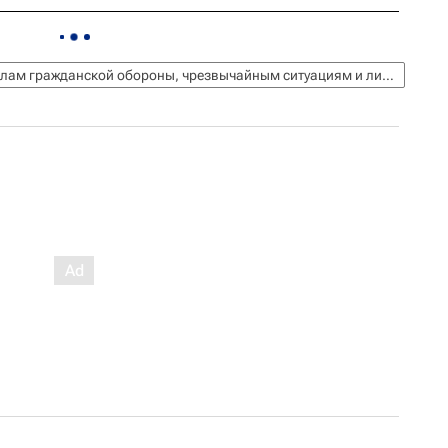
МЧС России (Министерство РФ по делам гражданской обороны, чрезвычайным ситуациям и ликвидации последствий стихийных бедствий)