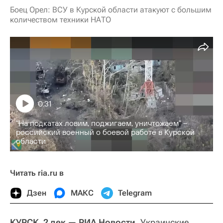
Боец Орел: ВСУ в Курской области атакуют с большим
количеством техники НАТО
0:31
"На подкатах ловим, поджигаем, уничтожаем" –
российский военный о боевой работе в Курской
области
Читать ria.ru в
Дзен
МАКС
Telegram
КУРСК, 2 дек — РИА Новости.
Украинские