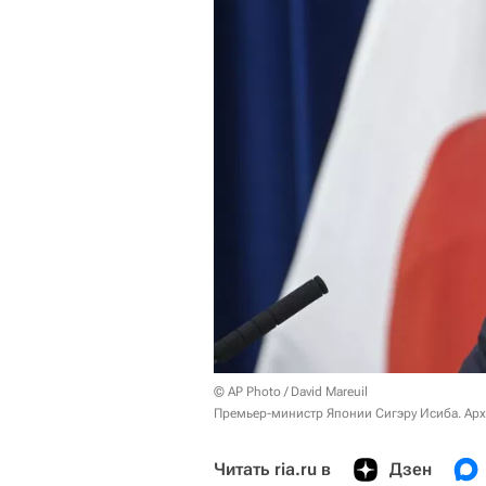
© AP Photo / David Mareuil
Премьер-министр Японии Сигэру Исиба. Ар
Читать ria.ru в
Дзен