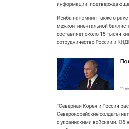
информации, подтверждающей 
Исиба напомнил также о ракет
межконтинентальной баллисти
составляет около 15 тысяч ки
сотрудничество России и КНД
По
11 но
"Северная Корея и Россия ра
Северокорейские солдаты нап
с украинскими войсками. Об 