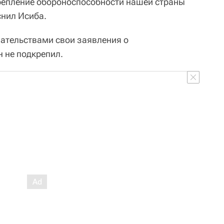
репление обороноспособности нашей страны
снил Исиба.
ательствами свои заявления о
 не подкрепил.