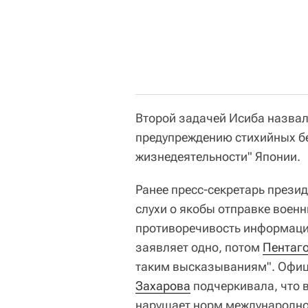
Второй задачей Исиба назвал
предупреждению стихийных бе
жизнедеятельности" Японии.
Ранее пресс-секретарь прези
слухи о якобы отправке воен
противоречивость информации
заявляет одно, потом
Пентаг
таким высказываниям". Офи
Захарова
подчеркивала, что 
нарушает норм международно