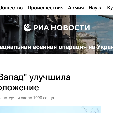
Общество
Происшествия
Армия
Наука
Ку
ециальная военная операция на Укра
Запад" улучшила
оложение
и потеряли около 1990 солдат