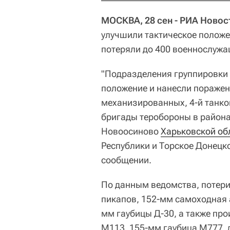
МОСКВА, 28 сен - РИА Новос
улучшили тактическое положе
потеряли до 400 военнослуж
"Подразделения группировки 
положение и нанесли поражени
механизированных, 4-й танко
бригады теробороны в района
Новоосиново
Харьковской об
Республики и Торское Донецко
сообщении.
По данным ведомства, потери
пикапов, 152-мм самоходная 
мм гаубицы Д-30, а также пр
М113, 155-мм гаубица М777, 