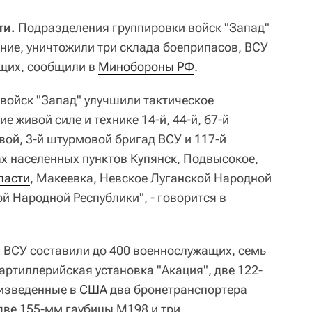
ти.
Подразделения группировки войск "Запад"
ние, уничтожили три склада боеприпасов, ВСУ
ащих, сообщили в
Минобороны РФ
.
войск "Запад" улучшили тактическое
е живой силе и технике 14-й, 44-й, 67-й
вой, 3-й штурмовой бригад ВСУ и 117-й
х населенных пунктов Купянск, Подвысокое,
ласти
, Макеевка, Невское Луганской Народной
й Народной Республики", - говорится в
 ВСУ составили до 400 военнослужащих, семь
артиллерийская установка "Акация", две 122-
оизведенные в
США
два бронетранспортера
две 155-мм гаубицы М198 и три