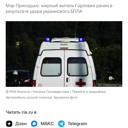
Мэр Приходько: мирный житель Горловки ранен в
результате удара украинского БПЛА
© РИА Новости / Наталья Селиверстова
Перейти в медиабанк
Автомобиль скорой помощи. Архивное фото
Читать ria.ru в
Дзен
МАКС
Telegram