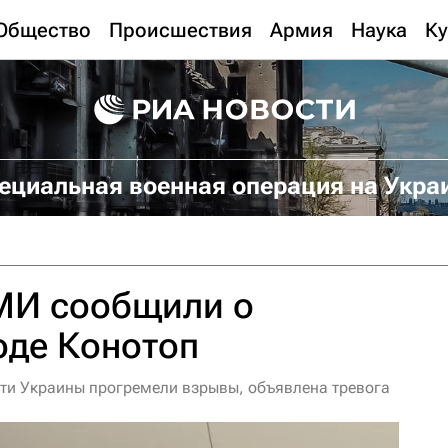
Общество
Происшествия
Армия
Наука
Ку
ециальная военная операция на Укра
МИ сообщили о
оде Конотоп
сти Украины прогремели взрывы, объявлена тревога