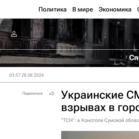
Политика
В мире
Экономика
Сп
03:57 28.08.2024
Украинские С
Поделиться
взрывах в гор
"ТСН": в Конотопе Сумской обла