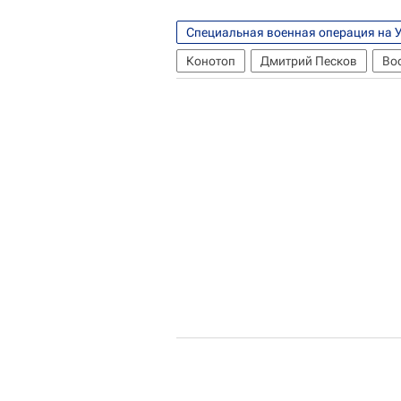
Специальная военная операция на 
Конотоп
Дмитрий Песков
Во