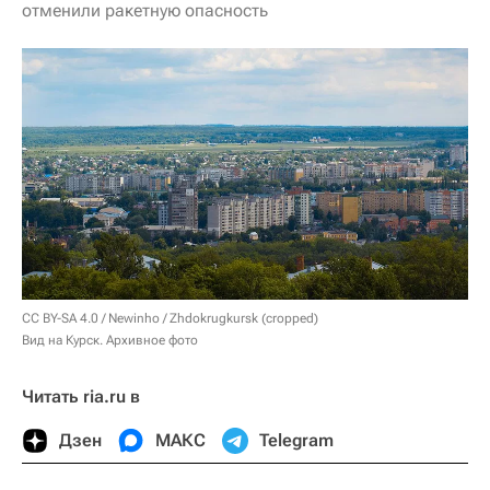
отменили ракетную опасность
CC BY-SA 4.0
/
Newinho
/
Zhdokrugkursk (cropped)
Вид на Курск. Архивное фото
Читать ria.ru в
Дзен
МАКС
Telegram