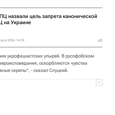
РПЦ назвали цель запрета канонической
Ц на Украине
густа 2024, 14:55
ония укрофашистских упырей. В русофобском
вероисповедания, оскорбляются чувства
ные скрепы", - сказал Слуцкий.