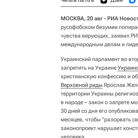
Читать ria.ru в
Дзен
МОСКВА, 20 авг - РИА Новос
русофобском безумии попира
чувства верующих, заявил РИ
международным делам и лиде
Украинский парламент во вто
запретить на Украине
Украин
христианскую конфессию и об
Верховной рады
Ярослав Желе
территории Украины религиоз
в народе – закон о запрете мо
30 дней со дня его опубликова
месяцев, чтобы "разорвать с
законопроект нарушает конс
человека.