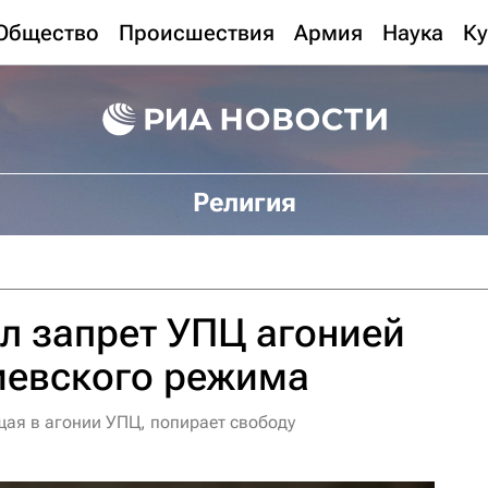
Общество
Происшествия
Армия
Наука
Ку
Религия
л запрет УПЦ агонией
иевского режима
щая в агонии УПЦ, попирает свободу