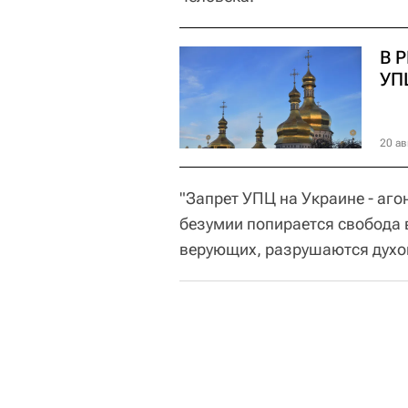
В 
УП
20 ав
"Запрет УПЦ на Украине - аг
безумии попирается свобода 
верующих, разрушаются духов