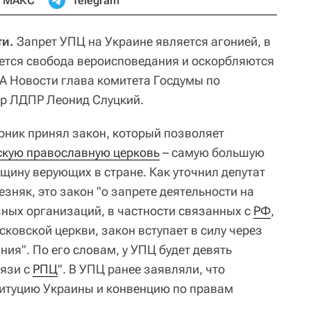
МАКС
Telegram
ти.
Запрет УПЦ на Украине является агонией, в
ется свобода вероисповедания и оскорбляются
А Новости глава комитета Госдумы по
р ЛДПР Леонид Слуцкий.
рник принял закон, который позволяет
скую православную церковь
– самую большую
щину верующих в стране. Как уточнил депутат
зняк, это закон "о запрете деятельности на
ных организаций, в частности связанных с
РФ
,
сковской церкви, закон вступает в силу через
ния". По его словам, у УПЦ будет девять
вязи с
РПЦ
". В УПЦ ранее заявляли, что
титуцию Украины и конвенцию по правам