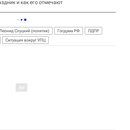
аздник и как его отмечают
Леонид Слуцкий (политик)
Госдума РФ
ЛДПР
Ситуация вокруг УПЦ