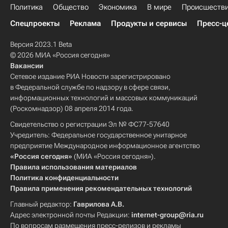
Политика
Общество
Экономика
В мире
Происшеств
Спецпроекты
Реклама
Продукты и сервисы
Пресс-ц
Версия 2023.1 Beta
© 2026 МИА «Россия сегодня»
Вакансии
Сетевое издание РИА Новости зарегистрировано
в Федеральной службе по надзору в сфере связи,
информационных технологий и массовых коммуникаций
(Роскомнадзор) 08 апреля 2014 года.
Свидетельство о регистрации Эл № ФС77-57640
Учредитель: Федеральное государственное унитарное
предприятие Международное информационное агентство
«Россия сегодня»
(МИА «Россия сегодня»).
Правила использования материалов
Политика конфиденциальности
Правила применения рекомендательных технологий
Главный редактор:
Гаврилова А.В.
Адрес электронной почты Редакции:
internet-group@ria.ru
По вопросам размещения пресс-релизов и рекламы